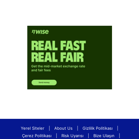
Yerel Siteler
|
About Us
|
Gizlilik Politikası
|
Çerez Politikası
|
Risk Uyarısı
|
Bize Ulaşın
|