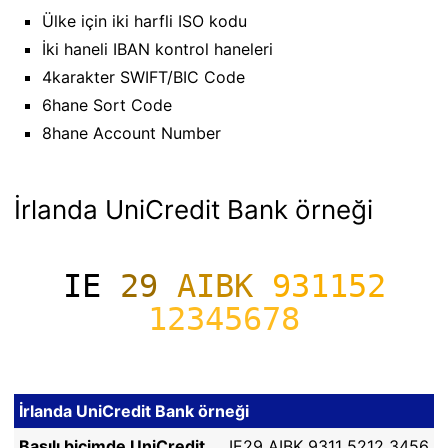
Ülke için iki harfli ISO kodu
İki haneli IBAN kontrol haneleri
4karakter SWIFT/BIC Code
6hane Sort Code
8hane Account Number
İrlanda UniCredit Bank örneği
IE
29
AIBK
931152
12345678
İrlanda UniCredit Bank örneği
Basılı biçimde UniCredit
IE29 AIBK 9311 5212 3456