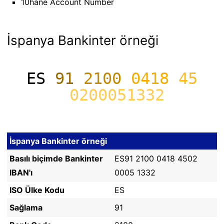
10hane Account Number
İspanya Bankinter örneği
ES
91
2100
0418
45
0200051332
İspanya Bankinter örneği
Basılı biçimde Bankinter
ES91 2100 0418 4502
IBAN'ı
0005 1332
ISO Ülke Kodu
ES
Sağlama
91