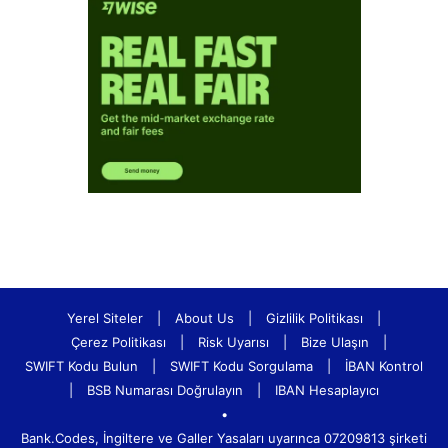
Yerel Siteler
|
About Us
|
Gizlilik Politikası
|
Çerez Politikası
|
Risk Uyarısı
|
Bize Ulaşın
|
SWIFT Kodu Bulun
|
SWIFT Kodu Sorgulama
|
İBAN Kontrol
|
BSB Numarası Doğrulayın
|
IBAN Hesaplayıcı
•
Bank.Codes, İngiltere ve Galler Yasaları uyarınca 07209813 şirketi