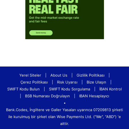
Yerel Siteler
|
About Us
|
Gizlilik Politikası
|
Çerez Politikası
|
Risk Uyarısı
|
Bize Ulaşın
|
SWIFT Kodu Bulun
|
SWIFT Kodu Sorgulama
|
İBAN Kontrol
|
BSB Numarası Doğrulayın
|
IBAN Hesaplayıcı
•
Bank.Codes, İngiltere ve Galler Yasaları uyarınca 07209813 şirketi
ile kurulmuş bir şirket olan Wise Payments Ltd. ("We", "ABD") 'e
aittir.