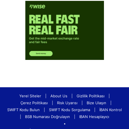
Yerel Siteler
|
About Us
|
Gizlilik Politikası
|
Çerez Politikası
|
Risk Uyarısı
|
Bize Ulaşın
|
SWIFT Kodu Bulun
|
SWIFT Kodu Sorgulama
|
İBAN Kontrol
|
BSB Numarası Doğrulayın
|
IBAN Hesaplayıcı
•