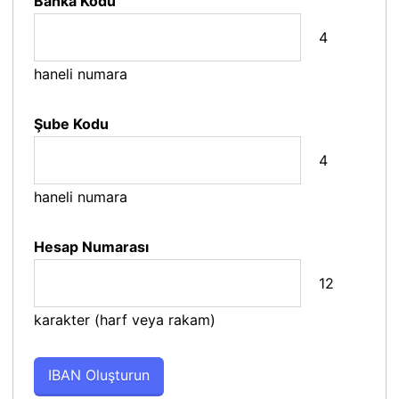
Banka Kodu
4
haneli numara
Şube Kodu
4
haneli numara
Hesap Numarası
12
karakter (harf veya rakam)