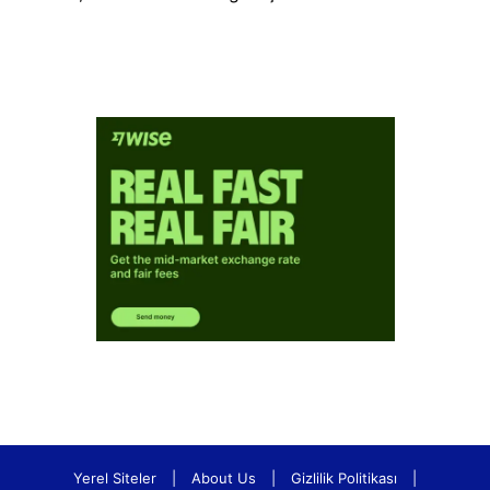
Yerel Siteler
|
About Us
|
Gizlilik Politikası
|