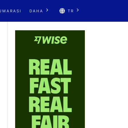
UMARASI
DAHA
TR