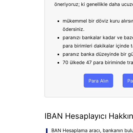
öneriyoruz; ki genellikle daha ucuzdu
mükemmel bir döviz kuru alırsın
ödersiniz.
paranızı bankalar kadar ve bazen
para birimleri dakikalar içinde
paranız banka düzeyinde bir gü
70 ülkede 47 para biriminde tran
Para Alın
Pa
IBAN Hesaplayıcı Hakkı
BAN Hesaplama aracı, bankanın bulu