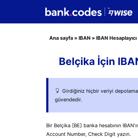
Ana sayfa
»
IBAN
»
IBAN Hesaplayıcı
Belçika İçin IB
Girdiğiniz hiçbir veriyi depolam
güvendedir.
Bir Belçika [BE] banka hesabının IBAN'ı
Account Number, Check Digit yazın.