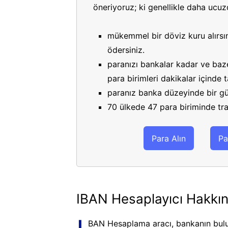
öneriyoruz; ki genellikle daha ucuzdu
mükemmel bir döviz kuru alırsın
ödersiniz.
paranızı bankalar kadar ve bazen
para birimleri dakikalar içinde
paranız banka düzeyinde bir gü
70 ülkede 47 para biriminde tran
Para Alın
Pa
IBAN Hesaplayıcı Hakkı
BAN Hesaplama aracı, bankanın bulu