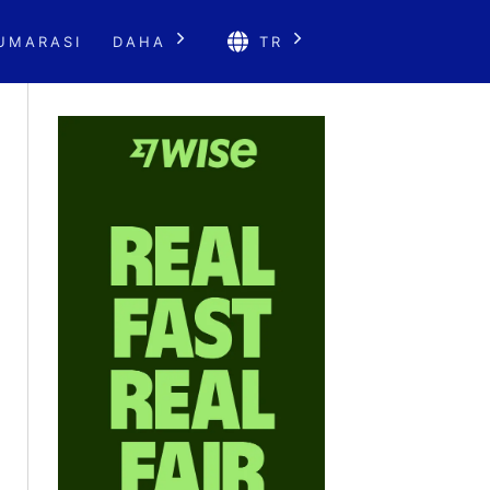
UMARASI
DAHA
TR