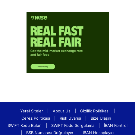
Yerel Siteler
|
About Us
|
Gizlilik Politikası
|
Çerez Politikası
|
Risk Uyarısı
|
Bize Ulaşın
|
SWIFT Kodu Bulun
|
SWIFT Kodu Sorgulama
|
İBAN Kontrol
|
BSB Numarası Doğrulayın
|
IBAN Hesaplayıcı