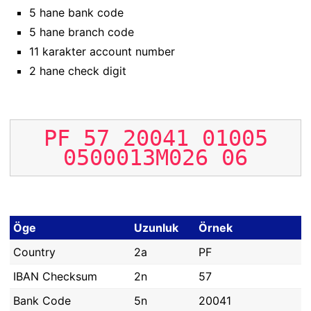
5 hane bank code
5 hane branch code
11 karakter account number
2 hane check digit
PF
57
20041
01005
0500013M026
06
Öge
Uzunluk
Örnek
Country
2a
PF
IBAN Checksum
2n
57
Bank Code
5n
20041