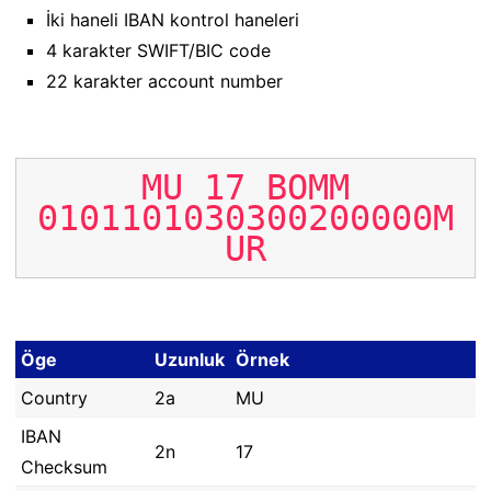
İki haneli IBAN kontrol haneleri
4 karakter SWIFT/BIC code
22 karakter account number
MU
17
BOMM
0101101030300200000M
UR
Öge
Uzunluk
Örnek
Country
2a
MU
IBAN
2n
17
Checksum