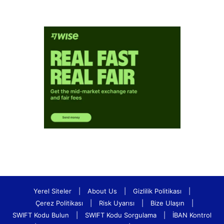
Yerel Siteler
|
About Us
|
Gizlilik Politikası
|
Çerez Politikası
|
Risk Uyarısı
|
Bize Ulaşın
|
SWIFT Kodu Bulun
|
SWIFT Kodu Sorgulama
|
İBAN Kontrol