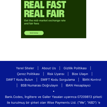
Yerel Siteler
|
About Us
|
Gizlilik Politikası
|
Çerez Politikası
|
Risk Uyarısı
|
Bize Ulaşın
|
SWIFT Kodu Bulun
|
SWIFT Kodu Sorgulama
|
İBAN Kontrol
|
BSB Numarası Doğrulayın
|
IBAN Hesaplayıcı
•
Bank.Codes, İngiltere ve Galler Yasaları uyarınca 07209813 şirketi
ile kurulmuş bir şirket olan Wise Payments Ltd. ("We", "ABD") 'e