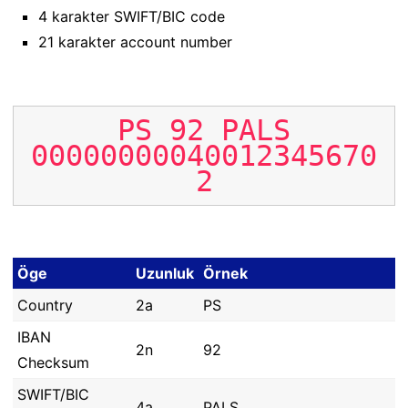
4 karakter SWIFT/BIC code
21 karakter account number
PS
92
PALS
00000000040012345670
2
Öge
Uzunluk
Örnek
Country
2a
PS
IBAN
2n
92
Checksum
SWIFT/BIC
4a
PALS