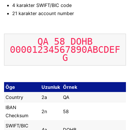
4 karakter SWIFT/BIC code
21 karakter account number
QA
58
DOHB
00001234567890ABCDEF
G
Öge
Uzunluk
Örnek
Country
2a
QA
IBAN
2n
58
Checksum
SWIFT/BIC
4a
DOHB