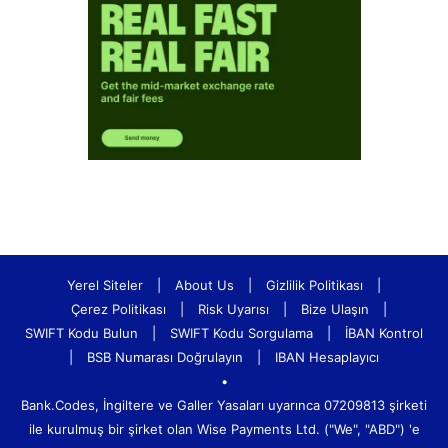
Yerel Siteler
|
About Us
|
Gizlilik Politikası
|
Çerez Politikası
|
Risk Uyarısı
|
Bize Ulaşın
|
SWIFT Kodu Bulun
|
SWIFT Kodu Sorgulama
|
İBAN Kontrol
|
BSB Numarası Doğrulayın
|
IBAN Hesaplayıcı
•
Bank.Codes, İngiltere ve Galler Yasaları uyarınca 07209813 şirketi
ile kurulmuş bir şirket olan Wise Payments Ltd. ("We", "ABD") 'e