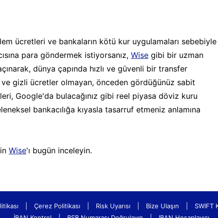
lem ücretleri ve bankaların kötü kur uygulamaları sebebiyle
alıcısına para göndermek istiyorsanız,
Wise
gibi bir uzman
çınarak, dünya çapında hızlı ve güvenli bir transfer
it ve gizli ücretler olmayan, önceden gördüğünüz sabit
leri, Google'da bulacağınız gibi reel piyasa döviz kuru
 geleneksel bankacılığa kıyasla tasarruf etmeniz anlamına
çin
Wise
'ı bugün inceleyin.
litikası
|
Çerez Politikası
|
Risk Uyarısı
|
Bize Ulaşın
|
SWIFT 
İBAN Kontrol
|
BSB Numarası Doğrulayın
|
IBAN Hesaplayıcı