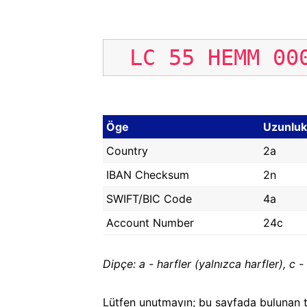
LC
55
HEMM
00
Öge
Uzunluk
Country
2a
IBAN Checksum
2n
SWIFT/BIC Code
4a
Account Number
24c
Dipçe: a - harfler (yalnızca harfler), c - 
Lütfen unutmayın; bu sayfada bulunan t