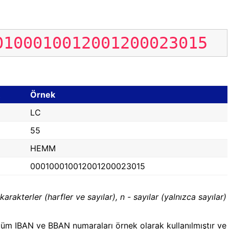
0100010012001200023015
Örnek
LC
55
HEMM
000100010012001200023015
karakterler (harfler ve sayılar), n - sayılar (yalnızca sayılar)
üm IBAN ve BBAN numaraları örnek olarak kullanılmıştır ve