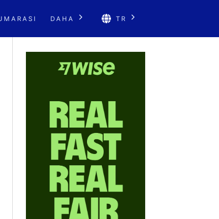
UMARASI
DAHA
TR