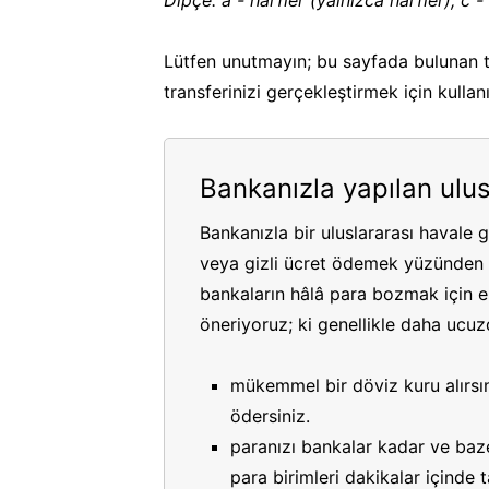
Dipçe: a - harfler (yalnızca harfler), c - 
Lütfen unutmayın; bu sayfada bulunan t
transferinizi gerçekleştirmek için kullan
Bankanızla yapılan ulus
Bankanızla bir uluslararası havale 
veya gizli ücret ödemek yüzünden p
bankaların hâlâ para bozmak için es
öneriyoruz; ki genellikle daha ucuzdu
mükemmel bir döviz kuru alırsın
ödersiniz.
paranızı bankalar kadar ve bazen
para birimleri dakikalar içinde