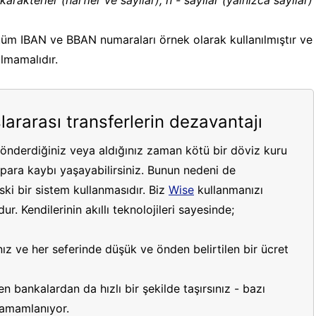
karakterler (harfler ve sayılar), n - sayılar (yalnızca sayılar)
üm IBAN ve BBAN numaraları örnek olarak kullanılmıştır ve
ılmamalıdır.
lararası transferlerin dezavantajı
gönderdiğiniz veya aldığınız zaman kötü bir döviz kuru
ara kaybı yaşayabilirsiniz. Bunun nedeni de
ki bir sistem kullanmasıdır. Biz
Wise
kullanmanızı
r. Kendilerinin akıllı teknolojileri sayesinde;
ız ve her seferinde düşük ve önden belirtilen bir ücret
 bankalardan da hızlı bir şekilde taşırsınız - bazı
 tamamlanıyor.