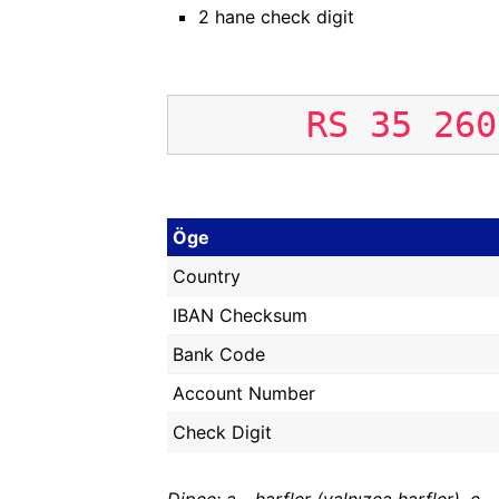
2 hane check digit
RS
35
260
Öge
Country
IBAN Checksum
Bank Code
Account Number
Check Digit