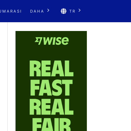
UMARASI
DAHA
TR