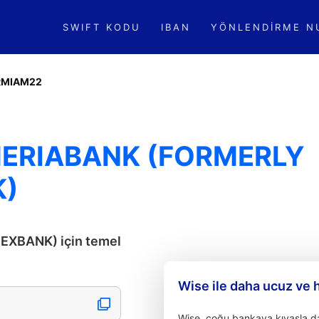
SWIFT KODU
IBAN
YÖNLENDIRME N
RMIAM22
MERIABANK (FORMERLY
K)
XBANK) için temel
Wise ile daha ucuz ve 
Wise, çoğu bankaya kıyasla dah