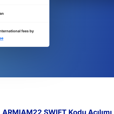
an
nternational fees by
se
ARMIAM22 SWIFT Kodu Açılımı