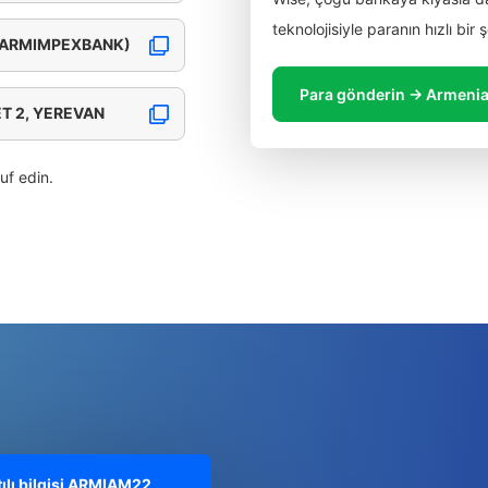
teknolojisiyle paranın hızlı bir
 ARMIMPEXBANK)
Para gönderin → Armeni
T 2, YEREVAN
ruf edin.
lı bilgisi
ARMIAM22