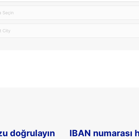
 Seçin
t City
u doğrulayın
IBAN numarası 