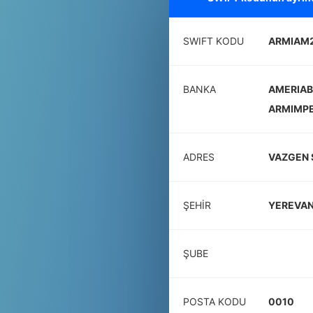
SWIFT KODU
ARMIAM
BANKA
AMERIAB
ARMIMP
ADRES
VAZGEN 
ŞEHIR
YEREVA
ŞUBE
POSTA KODU
0010