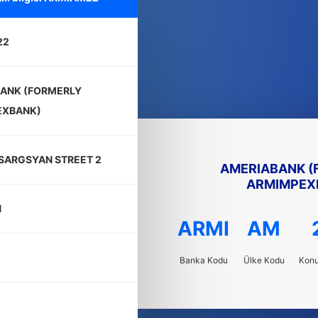
22
ANK (FORMERLY
EXBANK)
SARGSYAN STREET 2
AMERIABANK (
ARMIMPEX
N
ARMI
AM
Banka Kodu
Ülke Kodu
Kon