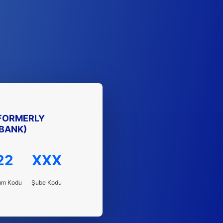
FORMERLY
BANK)
22
XXX
um Kodu
Şube Kodu