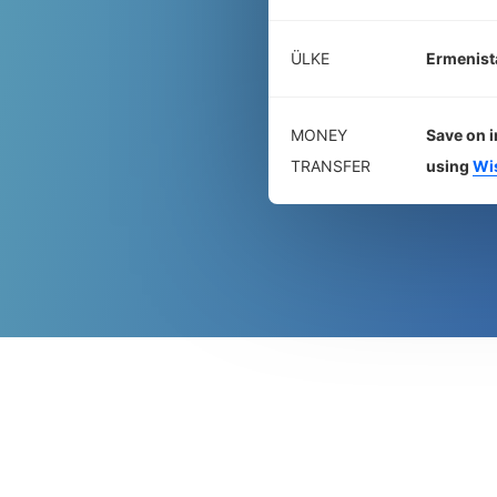
ÜLKE
Ermenist
MONEY
Save on i
TRANSFER
using
Wi