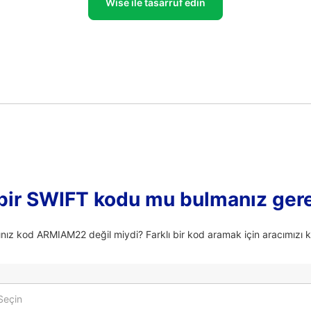
Wise ile tasarruf edin
 bir SWIFT kodu mu bulmanız ger
ınız kod ARMIAM22 değil miydi? Farklı bir kod aramak için aracımızı ku
Seçin