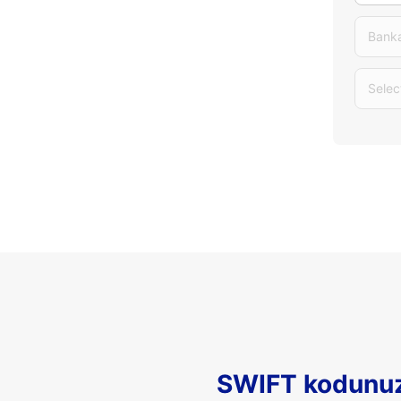
Banka
Selec
SWIFT kodunuz