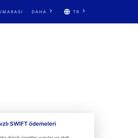
UMARASI
DAHA
TR
hızlı SWIFT ödemeleri
a düşük ücretler uygular ve akıllı