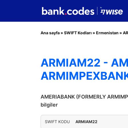
Ana sayfa
»
SWIFT Kodları
»
Ermenistan
»
A
ARMIAM22 - A
ARMIMPEXBAN
AMERIABANK (FORMERLY ARMIMPE
bilgiler
SWIFT KODU
ARMIAM22