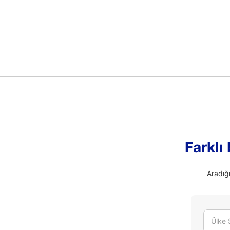
Farklı
Aradığ
Ülke 