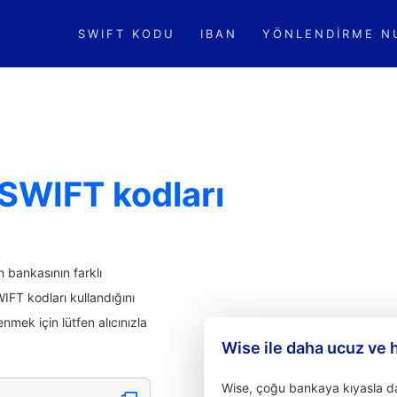
SWIFT KODU
IBAN
YÖNLENDIRME N
 SWIFT kodları
n bankasının farklı
WIFT kodları kullandığını
nmek için lütfen alıcınızla
Wise ile daha ucuz ve 
Wise, çoğu bankaya kıyasla dah