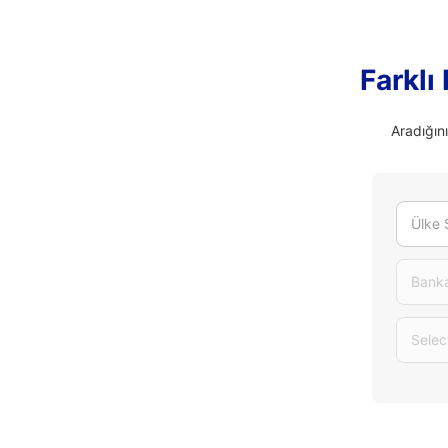
Farklı
Aradığın
Ülke 
Banka
Selec