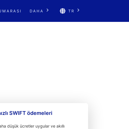
UMARASI
DAHA
TR
hızlı SWIFT ödemeleri
a düşük ücretler uygular ve akıllı