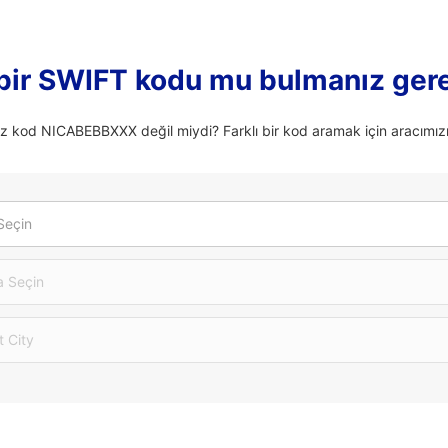
 bir SWIFT kodu mu bulmanız ger
ız kod NICABEBBXXX değil miydi? Farklı bir kod aramak için aracımızı 
Seçin
 Seçin
t City