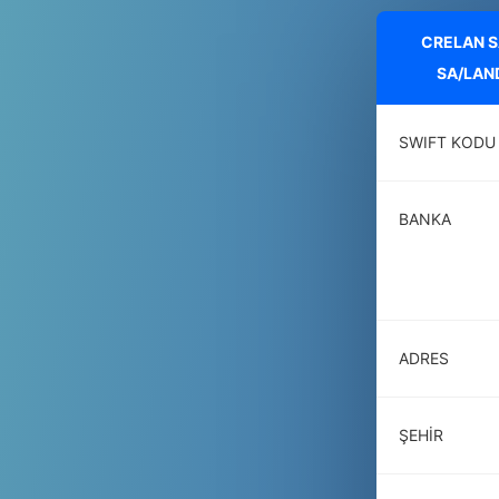
CRELAN S
SA/LAN
SWIFT KODU
BANKA
ADRES
ŞEHIR