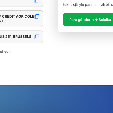
teknolojisiyle paranın hızlı bir
Y CREDIT AGRICOLE
Para gönderin → Belçika
V)
IS 251, BRUSSELS
ruf edin.