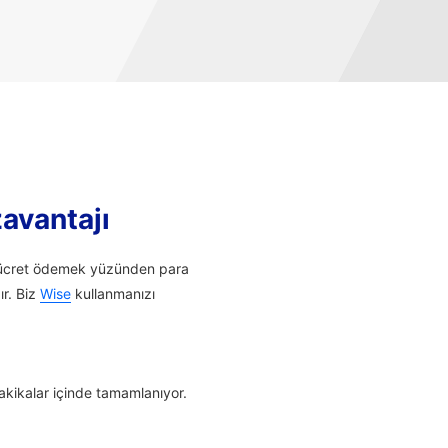
zavantajı
li ücret ödemek yüzünden para
ır. Biz
Wise
kullanmanızı
dakikalar içinde tamamlanıyor.