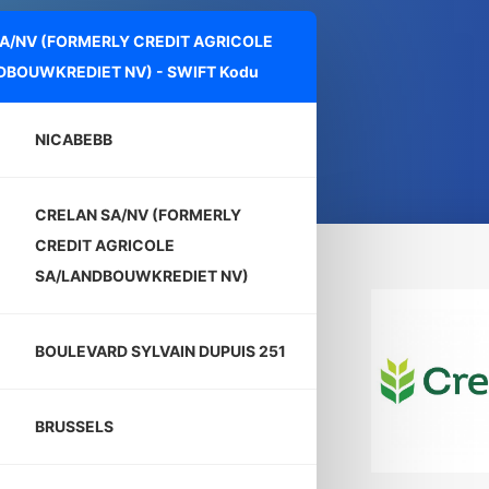
A/NV (FORMERLY CREDIT AGRICOLE
DBOUWKREDIET NV) - SWIFT Kodu
NICABEBB
CRELAN SA/NV (FORMERLY
CREDIT AGRICOLE
SA/LANDBOUWKREDIET NV)
BOULEVARD SYLVAIN DUPUIS 251
BRUSSELS