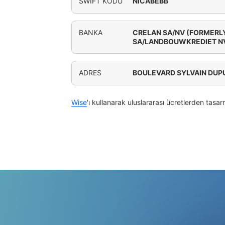
SWIFT KODU
NICABEBB
BANKA
CRELAN SA/NV (FORMERL
SA/LANDBOUWKREDIET N
ADRES
BOULEVARD SYLVAIN DUPU
Wise
'ı kullanarak uluslararası ücretlerden tasar