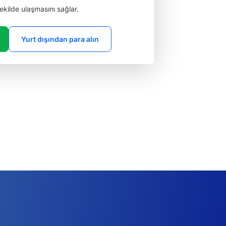
 şekilde ulaşmasını sağlar.
Yurt dışından para alın