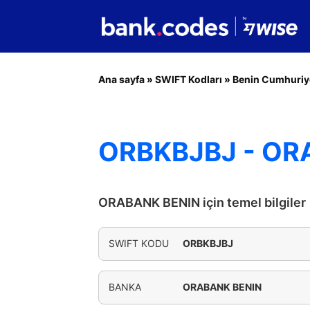
Ana sayfa
»
SWIFT Kodları
»
Benin Cumhuriy
ORBKBJBJ - OR
ORABANK BENIN için temel bilgiler
SWIFT KODU
ORBKBJBJ
BANKA
ORABANK BENIN