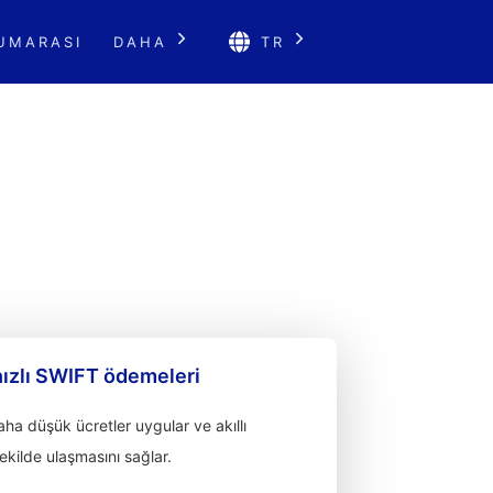
UMARASI
DAHA
TR
hızlı SWIFT ödemeleri
a düşük ücretler uygular ve akıllı
 şekilde ulaşmasını sağlar.