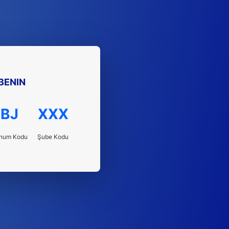
BENIN
BJ
XXX
num Kodu
Şube Kodu