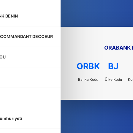
K BENIN
U COMMANDANT DECOEUR
ORABANK 
OU
ORBK
BJ
Banka Kodu
Ülke Kodu
Ko
umhuriyeti