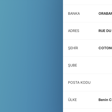
BANKA
ORABAN
ADRES
RUE D
ŞEHIR
COTON
ŞUBE
POSTA KODU
ÜLKE
Benin C