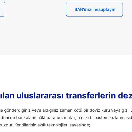
IBAN'ınızı hesaplayın
lan uluslararası transferlerin de
ale gönderdiğiniz veya aldığınız zaman kötü bir döviz kuru veya giz
edeni de bankaların hâlâ para bozmak için eski bir sistem kullanmasıd
uzdur. Kendilerinin akıllı teknolojileri sayesinde;