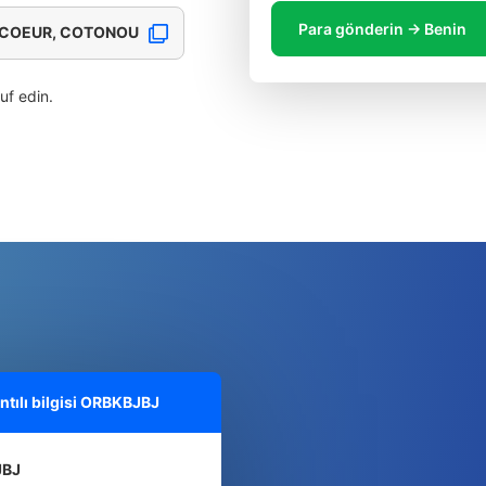
Para gönderin → Benin
COEUR, COTONOU
ruf edin.
ılı bilgisi
ORBKBJBJ
JBJ