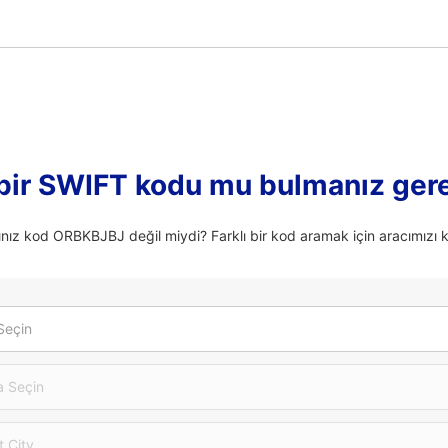
 bir SWIFT kodu mu bulmanız ger
nız kod ORBKBJBJ değil miydi? Farklı bir kod aramak için aracımızı k
Seçin
 Seçin
t City