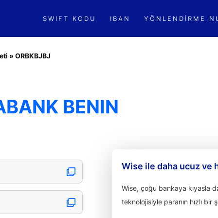
SWIFT KODU
IBAN
YÖNLENDIRME N
eti
»
ORBKBJBJ
ABANK BENIN
Wise ile daha ucuz ve 
Wise, çoğu bankaya kıyasla dah
teknolojisiyle paranın hızlı bir