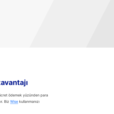
zavantajı
li ücret ödemek yüzünden para
ır. Biz
Wise
kullanmanızı