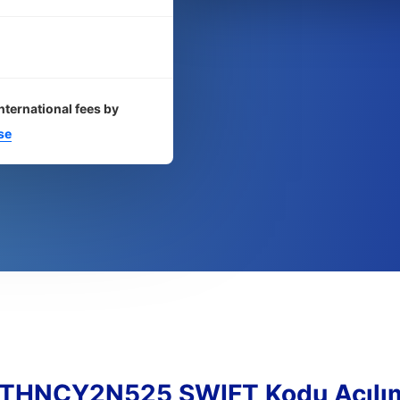
nternational fees by
se
THNCY2N525 SWIFT Kodu Açılı