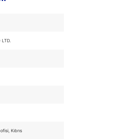
 LTD.
si, Kıbrıs