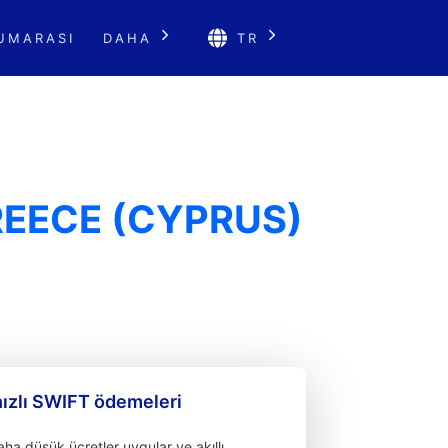
UMARASI
DAHA
TR
REECE (CYPRUS)
hızlı SWIFT ödemeleri
a düşük ücretler uygular ve akıllı