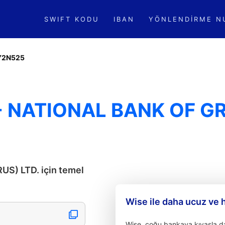
SWIFT KODU
IBAN
YÖNLENDIRME N
Y2N525
 NATIONAL BANK OF G
) LTD. için temel
Wise ile daha ucuz ve 
Wise, çoğu bankaya kıyasla dah