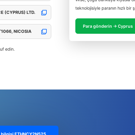
teknolojisiyle paranın hızlı bir
E (CYPRUS) LTD.
Para gönderin → Cyprus
T1066, NICOSIA
ruf edin.
bilgisi
ETHNCY2N525