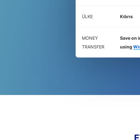
ÜLKE
Kıbrıs
MONEY
Save on i
TRANSFER
using
Wi
E