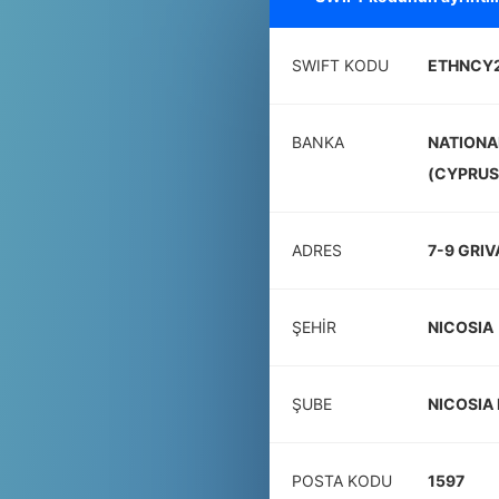
SWIFT KODU
ETHNCY
BANKA
NATIONA
(CYPRUS)
ADRES
7-9 GRIV
ŞEHIR
NICOSIA
ŞUBE
NICOSIA
POSTA KODU
1597