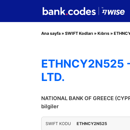
Ana sayfa
»
SWIFT Kodları
»
Kıbrıs
»
ETHNC
ETHNCY2N525 -
LTD.
NATIONAL BANK OF GREECE (CYPRUS
bilgiler
SWIFT KODU
ETHNCY2N525