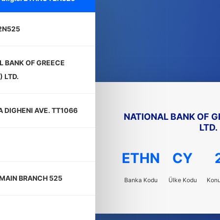
2N525
L BANK OF GREECE
 LTD.
A DIGHENI AVE. TT1066
NATIONAL BANK OF G
LTD.
ETHN
CY
 MAIN BRANCH 525
Banka Kodu
Ülke Kodu
Kon