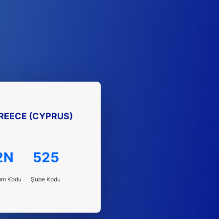
REECE (CYPRUS)
2N
525
um Kodu
Şube Kodu