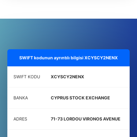
SWIFT kodunun ayrıntılı bilgisi
XCYSCY2NENX
SWIFT KODU
XCYSCY2NENX
BANKA
CYPRUS STOCK EXCHANGE
ADRES
71-73 LORDOU VIRONOS AVENUE