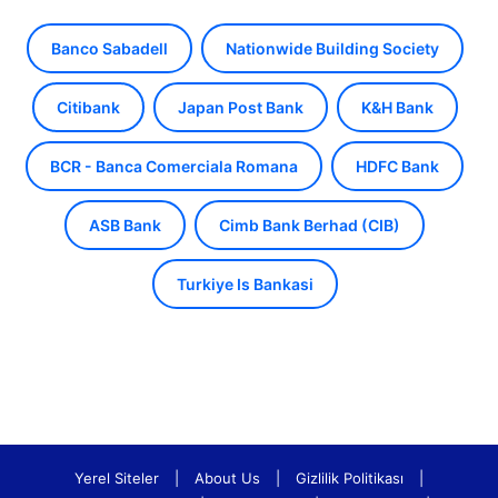
Banco Sabadell
Nationwide Building Society
Citibank
Japan Post Bank
K&H Bank
BCR - Banca Comerciala Romana
HDFC Bank
ASB Bank
Cimb Bank Berhad (CIB)
Turkiye Is Bankasi
Yerel Siteler
|
About Us
|
Gizlilik Politikası
|