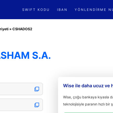
SWIFT KODU
IBAN
YÖNLENDIRME N
iyeti
»
CSHADOS2
SHAM S.A.
Wise ile daha ucuz ve 
Wise, çoğu bankaya kıyasla dah
teknolojisiyle paranın hızlı bir