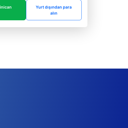
inican
Yurt dışından para
alın