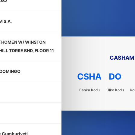
OS2
 S.A.
. THOMEN W/ WINSTON
ILL TORRE BHD, FLOOR 11
CASHAM 
 DOMINGO
CSHA
DO
Banka Kodu
Ülke Kodu
Ko
 Cumhuriyeti