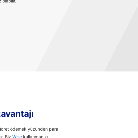
olabilir.
zavantajı
li ücret ödemek yüzünden para
ır. Biz
Wise
kullanmanızı