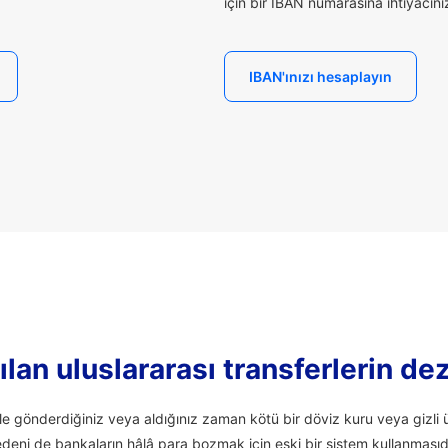
için bir IBAN numarasına ihtiyacınız 
IBAN'ınızı hesaplayın
lan uluslararası transferlerin de
ale gönderdiğiniz veya aldığınız zaman kötü bir döviz kuru veya giz
edeni de bankaların hâlâ para bozmak için eski bir sistem kullanmasıd