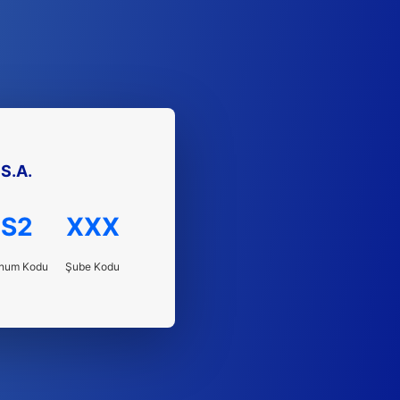
S.A.
S2
XXX
num Kodu
Şube Kodu