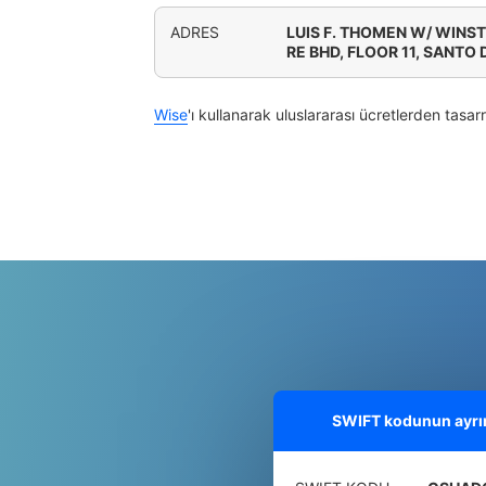
ADRES
LUIS F. THOMEN W/ WINS
RE BHD, FLOOR 11, SANT
Wise
'ı kullanarak uluslararası ücretlerden tasar
SWIFT kodunun ayrınt