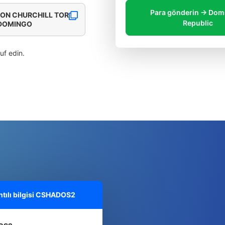
Para gönderin → Dom
TON CHURCHILL TOR
Republic
O DOMINGO
ruf edin.
ılı bilgisi
CSHADOS2