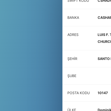
SWIFT KODU
CSHAD
BANKA
CASHAM
ADRES
LUIS F
CHURCH
ŞEHIR
SANTO
ŞUBE
POSTA KODU
10147
ÜLKE
Dominik