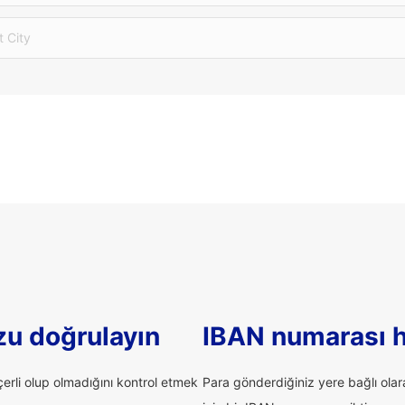
t City
u doğrulayın
IBAN numarası 
rli olup olmadığını kontrol etmek
Para gönderdiğiniz yere bağlı ola