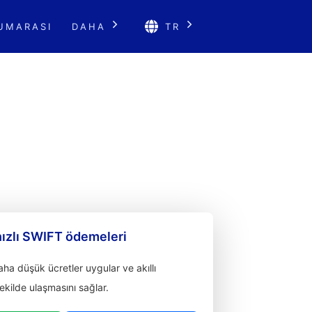
UMARASI
DAHA
TR
hızlı SWIFT ödemeleri
a düşük ücretler uygular ve akıllı
 şekilde ulaşmasını sağlar.