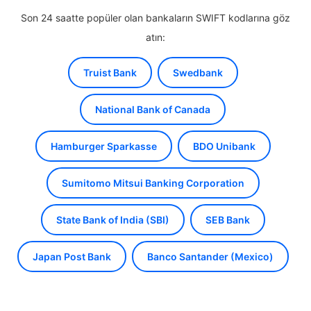
Son 24 saatte popüler olan bankaların SWIFT kodlarına göz
atın:
Truist Bank
Swedbank
National Bank of Canada
Hamburger Sparkasse
BDO Unibank
Sumitomo Mitsui Banking Corporation
State Bank of India (SBI)
SEB Bank
Japan Post Bank
Banco Santander (Mexico)