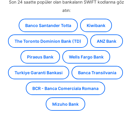
Son 24 saatte popüler olan bankaların SWIFT kodlarına göz
atın:
Banco Santander Totta
Kiwibank
The Toronto Dominion Bank (TD)
ANZ Bank
Piraeus Bank
Wells Fargo Bank
Turkiye Garanti Bankasi
Banca Transilvania
BCR - Banca Comerciala Romana
Mizuho Bank