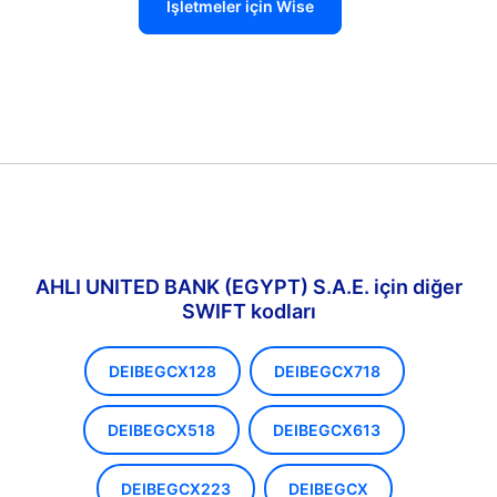
İşletmeler için Wise
AHLI UNITED BANK (EGYPT) S.A.E. için diğer
SWIFT kodları
DEIBEGCX128
DEIBEGCX718
DEIBEGCX518
DEIBEGCX613
DEIBEGCX223
DEIBEGCX