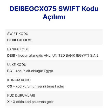
DEIBEGCX075 SWIFT Kodu
Açılımı
SWIFT KODU
DEIBEGCX075
BANKA KODU
DEIB
- kodun atandığı: AHLI UNITED BANK (EGYPT) S.A.E.
ÜLKE KODU
EG
- kodun ait olduğu: Egypt
KONUM KODU
CX
- kod kurumun yerini temsil eder
KUD DURUMLARI
X
- X etkin kod anlamına gelir