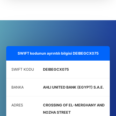
SWIFT kodunun ayrıntılı bilgisi
DEIBEGCX075
SWIFT KODU
DEIBEGCX075
BANKA
AHLI UNITED BANK (EGYPT) S.A.E.
ADRES
CROSSING OF EL-MERGHANY AND
NOZHA STREET