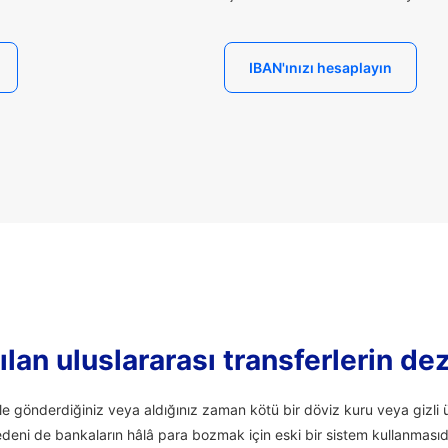
IBAN'ınızı hesaplayın
lan uluslararası transferlerin de
ale gönderdiğiniz veya aldığınız zaman kötü bir döviz kuru veya giz
edeni de bankaların hâlâ para bozmak için eski bir sistem kullanmasıd