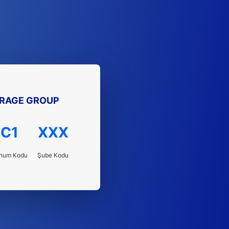
ERAGE GROUP
C1
XXX
num Kodu
Şube Kodu