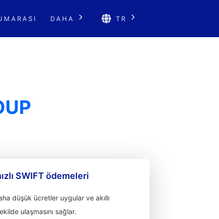
UMARASI
DAHA
TR
OUP
hızlı SWIFT ödemeleri
a düşük ücretler uygular ve akıllı
 şekilde ulaşmasını sağlar.