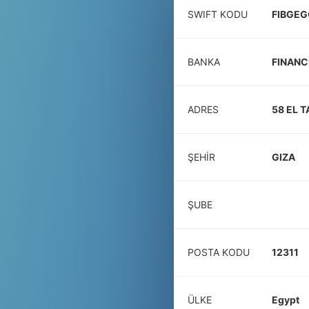
SWIFT KODU
FIBGEG
BANKA
FINANC
ADRES
58 EL 
ŞEHIR
GIZA
ŞUBE
POSTA KODU
12311
ÜLKE
Egypt