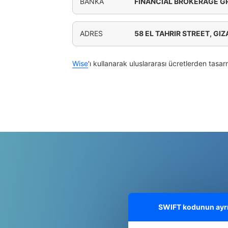
BANKA
FINANCIAL BROKERAGE G
ADRES
58 EL TAHRIR STREET, GIZ
Wise
'ı kullanarak uluslararası ücretlerden tasar
SWIFT kodunun ayrınt