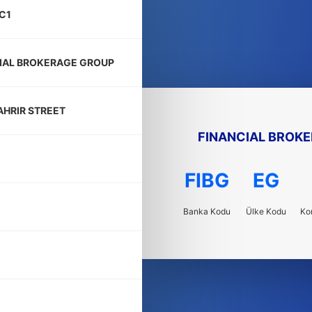
C1
IAL BROKERAGE GROUP
TAHRIR STREET
FINANCIAL BROK
FIBG
EG
Banka Kodu
Ülke Kodu
Ko