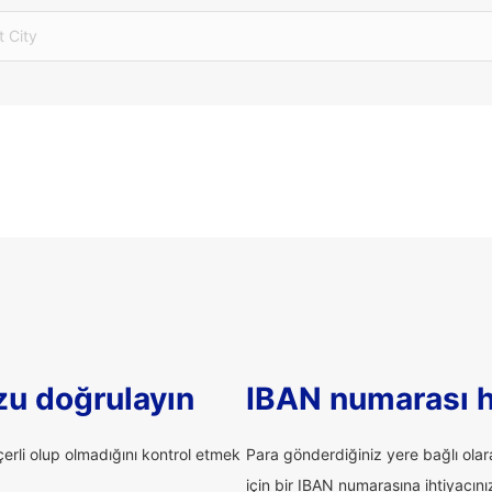
t City
u doğrulayın
IBAN numarası 
rli olup olmadığını kontrol etmek
Para gönderdiğiniz yere bağlı ola
için bir IBAN numarasına ihtiyacınız 