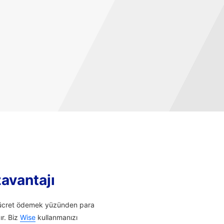
zavantajı
li ücret ödemek yüzünden para
ır. Biz
Wise
kullanmanızı