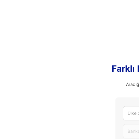
Farklı
Aradığ
Ülke 
Banka