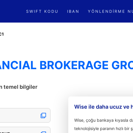
SWIFT KODU
IBAN
YÖNLENDIRME N
C1
NANCIAL BROKERAGE GR
temel bilgiler
Wise ile daha ucuz ve 
Wise, çoğu bankaya kıyasla dah
teknolojisiyle paranın hızlı bir