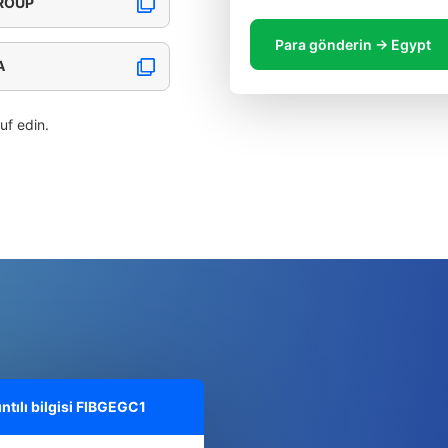
ROUP
Para gönderin → Egypt
A
ruf edin.
ılı bilgisi
FIBGEGC1