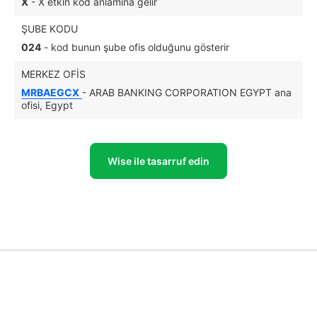
X
- X etkin kod anlamına gelir
ŞUBE KODU
024
- kod bunun şube ofis olduğunu gösterir
MERKEZ OFIS
MRBAEGCX
- ARAB BANKING CORPORATION EGYPT ana
ofisi, Egypt
Wise ile tasarruf edin