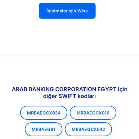
İşletmeler için Wise
ARAB BANKING CORPORATION EGYPT için
diğer SWIFT kodları
MRBAEGCX034
MRBAEGCX016
MRBAEGB1
MRBAEGCX042