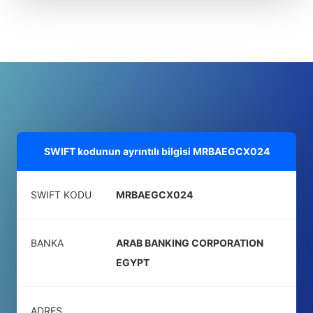
SWIFT kodunun ayrıntılı bilgisi
MRBAEGCX024
SWIFT KODU
MRBAEGCX024
BANKA
ARAB BANKING CORPORATION
EGYPT
ADRES