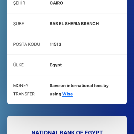
ŞEHIR
CAIRO
ŞUBE
BAB EL SHERIA BRANCH
POSTA KODU
11513
ÜLKE
Egypt
MONEY
Save on international fees by
TRANSFER
using
Wise
NATIONAL BANK OF EGYPT