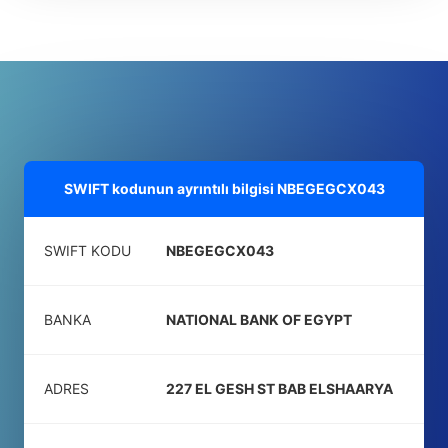
SWIFT kodunun ayrıntılı bilgisi
NBEGEGCX043
SWIFT KODU
NBEGEGCX043
BANKA
NATIONAL BANK OF EGYPT
ADRES
227 EL GESH ST BAB ELSHAARYA