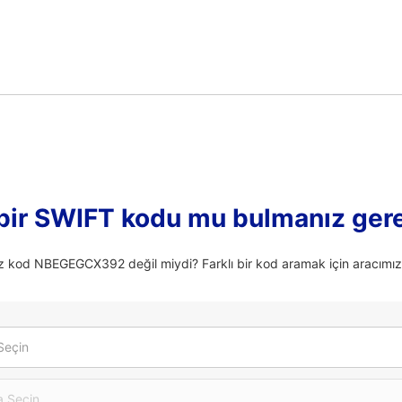
 bir SWIFT kodu mu bulmanız ger
z kod NBEGEGCX392 değil miydi? Farklı bir kod aramak için aracımızı
Seçin
 Seçin