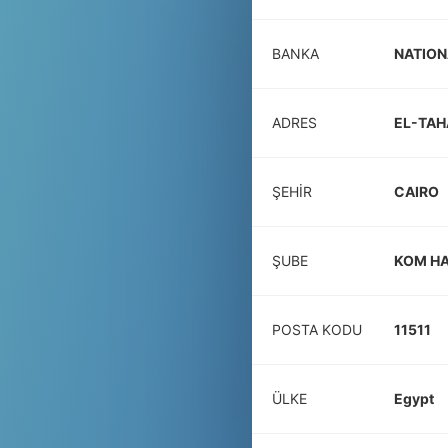
BANKA
NATION
ADRES
EL-TAH
ŞEHIR
CAIRO
ŞUBE
KOM H
POSTA KODU
11511
ÜLKE
Egypt