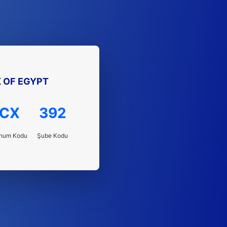
 OF EGYPT
CX
392
num Kodu
Şube Kodu