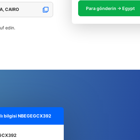
Para gönderin → Egypt
A, CAIRO
ruf edin.
ı bilgisi
NBEGEGCX392
GCX392