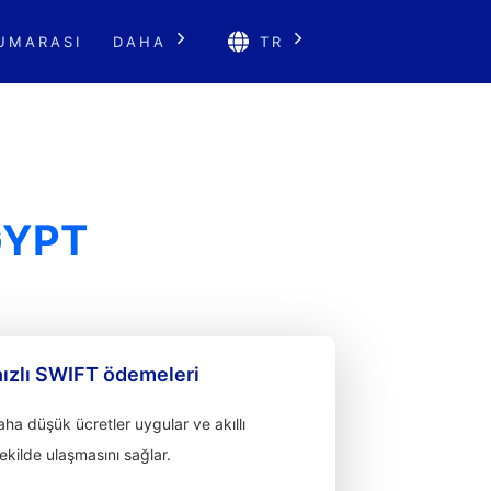
UMARASI
DAHA
TR
GYPT
hızlı SWIFT ödemeleri
a düşük ücretler uygular ve akıllı
 şekilde ulaşmasını sağlar.