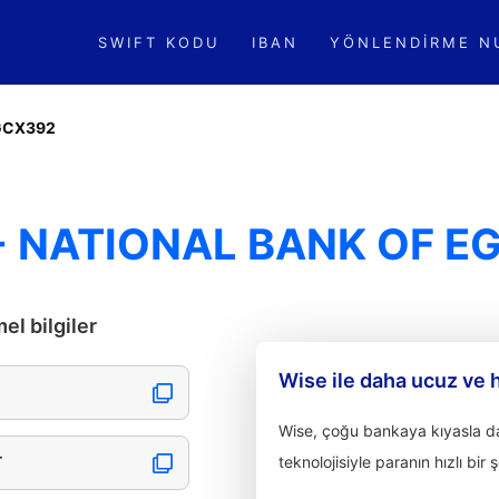
SWIFT KODU
IBAN
YÖNLENDIRME N
GCX392
 NATIONAL BANK OF E
l bilgiler
Wise ile daha ucuz ve 
Wise, çoğu bankaya kıyasla dah
T
teknolojisiyle paranın hızlı bir