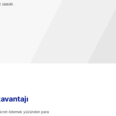
olabilir.
zavantajı
li ücret ödemek yüzünden para