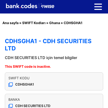
Ana sayfa
»
SWIFT Kodları
»
Ghana
»
CDHSGHA1
CDHSGHA1 - CDH SECURITIES
LTD
CDH SECURITIES LTD için temel bilgiler
This SWIFT code is inactive.
SWIFT KODU
CDHSGHA1
BANKA
CDH SECURITIES LTD