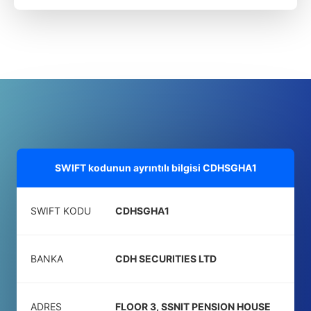
SWIFT kodunun ayrıntılı bilgisi
CDHSGHA1
SWIFT KODU
CDHSGHA1
BANKA
CDH SECURITIES LTD
ADRES
FLOOR 3, SSNIT PENSION HOUSE