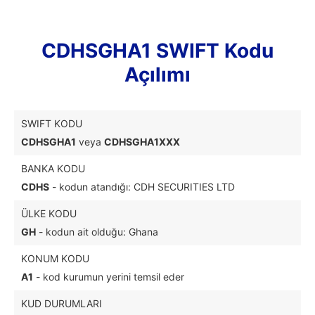
CDHSGHA1 SWIFT Kodu
Açılımı
SWIFT KODU
CDHSGHA1
veya
CDHSGHA1XXX
BANKA KODU
CDHS
- kodun atandığı: CDH SECURITIES LTD
ÜLKE KODU
GH
- kodun ait olduğu: Ghana
KONUM KODU
A1
- kod kurumun yerini temsil eder
KUD DURUMLARI