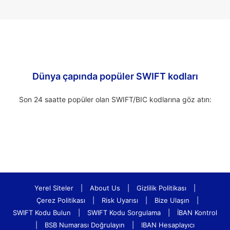
Dünya çapında popüler SWIFT kodları
Son 24 saatte popüler olan SWIFT/BIC kodlarına göz atın:
Yerel Siteler
|
About Us
|
Gizlilik Politikası
|
Çerez Politikası
|
Risk Uyarısı
|
Bize Ulaşın
|
SWIFT Kodu Bulun
|
SWIFT Kodu Sorgulama
|
İBAN Kontrol
|
BSB Numarası Doğrulayın
|
IBAN Hesaplayıcı