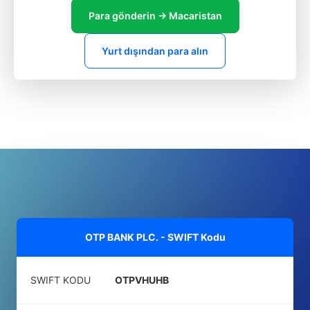
Para gönderin → Macaristan
Yurt dışından para alın
OTP BANK PLC. - SWIFT Kodu
SWIFT KODU
OTPVHUHB