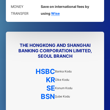
MONEY
Save on international fees by
TRANSFER
using
Wise
THE HONGKONG AND SHANGHAI
BANKING CORPORATION LIMITED,
SEOUL BRANCH
HSBC
Banka Kodu
KR
Ülke Kodu
SE
Konum Kodu
BSN
Şube Kodu