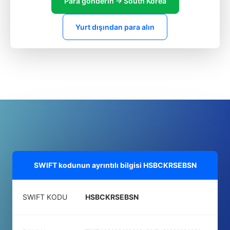
Para gönderin → South Korea
Yurt dışından para alın
SWIFT kodunun ayrıntılı bilgisi
HSBCKRSEBSN
SWIFT KODU
HSBCKRSEBSN