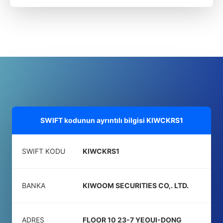
SWIFT kodunun ayrıntılı bilgisi
KIWCKRS1
SWIFT KODU
KIWCKRS1
BANKA
KIWOOM SECURITIES CO,. LTD.
ADRES
FLOOR 10 23-7 YEOUI-DONG