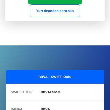
Yurt dışından para alın
BBVA - SWIFT Kodu
SWIFT KODU
BBVAESMM
BANKA
BBVA