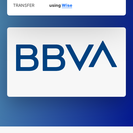
TRANSFER
using
Wise