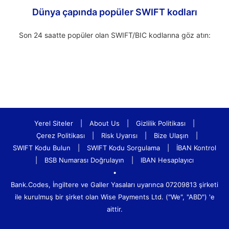
Dünya çapında popüler SWIFT kodları
Son 24 saatte popüler olan SWIFT/BIC kodlarına göz atın:
Yerel Siteler
|
About Us
|
Gizlilik Politikası
|
Çerez Politikası
|
Risk Uyarısı
|
Bize Ulaşın
|
SWIFT Kodu Bulun
|
SWIFT Kodu Sorgulama
|
İBAN Kontrol
|
BSB Numarası Doğrulayın
|
IBAN Hesaplayıcı
•
Bank.Codes, İngiltere ve Galler Yasaları uyarınca 07209813 şirketi
ile kurulmuş bir şirket olan Wise Payments Ltd. ("We", "ABD") 'e
aittir.