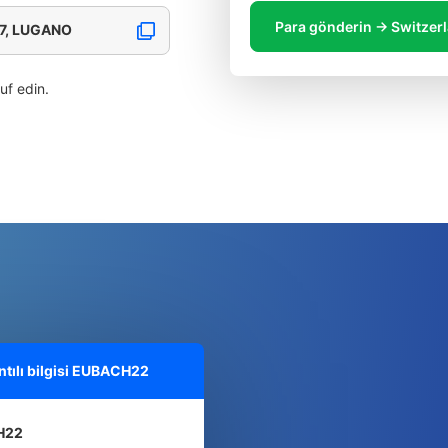
Para gönderin → Switzer
17, LUGANO
ruf edin.
ılı bilgisi
EUBACH22
H22