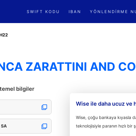
SWIFT KODU
IBAN
YÖNLENDIRME N
H22
NCA ZARATTINI AND CO
emel bilgiler
Wise ile daha ucuz ve 
Wise, çoğu bankaya kıyasla dah
 SA
teknolojisiyle paranın hızlı bir