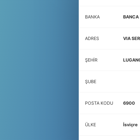
BANKA
BANCA 
ADRES
VIA SE
ŞEHIR
LUGAN
ŞUBE
POSTA KODU
6900
ÜLKE
İsviçre