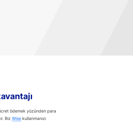
zavantajı
li ücret ödemek yüzünden para
ır. Biz
Wise
kullanmanızı