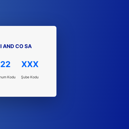
I AND CO SA
22
XXX
num Kodu
Şube Kodu