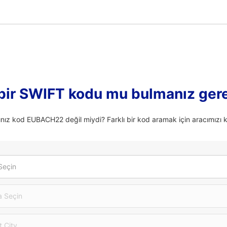
 bir SWIFT kodu mu bulmanız ger
nız kod EUBACH22 değil miydi? Farklı bir kod aramak için aracımızı k
Seçin
 Seçin
t City