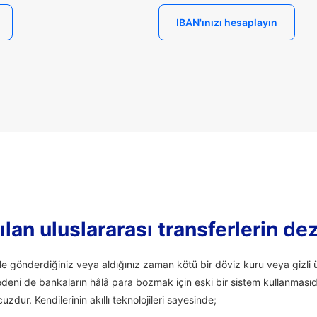
IBAN'ınızı hesaplayın
lan uluslararası transferlerin de
ale gönderdiğiniz veya aldığınız zaman kötü bir döviz kuru veya giz
edeni de bankaların hâlâ para bozmak için eski bir sistem kullanmasıd
uzdur. Kendilerinin akıllı teknolojileri sayesinde;