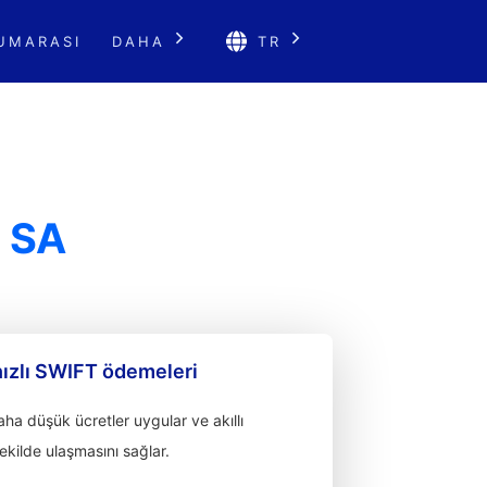
UMARASI
DAHA
TR
 SA
hızlı SWIFT ödemeleri
a düşük ücretler uygular ve akıllı
 şekilde ulaşmasını sağlar.