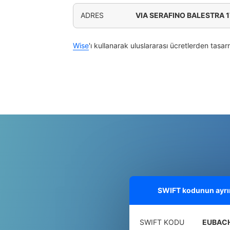
ADRES
VIA SERAFINO BALESTRA 
Wise
'ı kullanarak uluslararası ücretlerden tasar
SWIFT kodunun ayrınt
SWIFT KODU
EUBAC