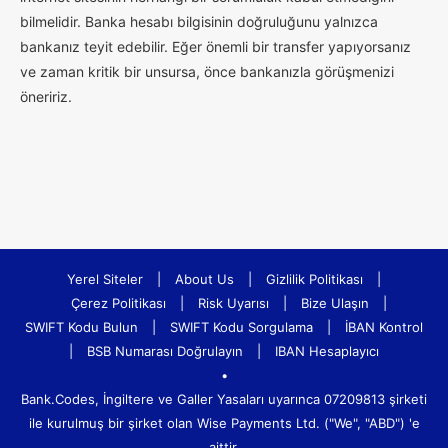
bilmelidir. Banka hesabı bilgisinin doğruluğunu yalnızca
bankanız teyit edebilir. Eğer önemli bir transfer yapıyorsanız
ve zaman kritik bir unsursa, önce bankanızla görüşmenizi
öneririz.
Yerel Siteler
|
About Us
|
Gizlilik Politikası
|
Çerez Politikası
|
Risk Uyarısı
|
Bize Ulaşın
|
SWIFT Kodu Bulun
|
SWIFT Kodu Sorgulama
|
İBAN Kontrol
|
BSB Numarası Doğrulayın
|
IBAN Hesaplayıcı
•
Bank.Codes, İngiltere ve Galler Yasaları uyarınca 07209813 şirketi
ile kurulmuş bir şirket olan Wise Payments Ltd. ("We", "ABD") 'e
aittir.