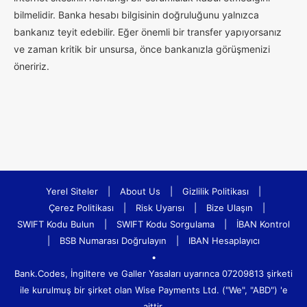
bilmelidir. Banka hesabı bilgisinin doğruluğunu yalnızca
bankanız teyit edebilir. Eğer önemli bir transfer yapıyorsanız
ve zaman kritik bir unsursa, önce bankanızla görüşmenizi
öneririz.
Yerel Siteler
|
About Us
|
Gizlilik Politikası
|
Çerez Politikası
|
Risk Uyarısı
|
Bize Ulaşın
|
SWIFT Kodu Bulun
|
SWIFT Kodu Sorgulama
|
İBAN Kontrol
|
BSB Numarası Doğrulayın
|
IBAN Hesaplayıcı
•
Bank.Codes, İngiltere ve Galler Yasaları uyarınca 07209813 şirketi
ile kurulmuş bir şirket olan Wise Payments Ltd. ("We", "ABD") 'e
aittir.