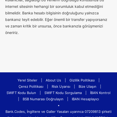
internet sitesinin herhangi bir sorumluluk kabul etmediğini
bilmelidir. Banka hesabı bilgisinin doğruluğunu yalnızca
bankanız teyit edebilir. Eğer önemli bir transfer yapıyorsanız
ve zaman kritik bir unsursa, önce bankanızla görüşmenizi
öneririz.
Yerel Siteler
|
About Us
|
Gizlilik Politikası
|
Çerez Politikası
|
Risk Uyarısı
|
Bize Ulaşın
|
SWIFT Kodu Bulun
|
SWIFT Kodu Sorgulama
|
İBAN Kontrol
|
BSB Numarası Doğrulayın
|
IBAN Hesaplayıcı
•
Bank.Codes, İngiltere ve Galler Yasaları uyarınca 07209813 şirketi