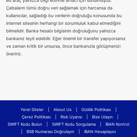
Bu araç yalnızca bilgi edinme amacı için sunulmuştur.
Çabaların tümü doğru veri sağlamak için harcansa da
kullanıcılar, sağladığı bu verilerin doğruluğu konusunda bu
internet sitesinin herhangi bir sorumluluk kabul etmediğini
bilmelidir. Banka hesabı bilgisinin doğruluğunu yalnızca
bankanız teyit edebilir. Eğer önemli bir transfer yapıyorsanız
ve zaman kritik bir unsursa, önce bankanızla görüşmenizi
öneririz.
Yerel Siteler
|
About Us
|
Gizlilik Politikası
|
Çerez Politikası
|
Risk Uyarısı
|
Bize Ulaşın
|
SWIFT Kodu Bulun
|
SWIFT Kodu Sorgulama
|
İBAN Kontrol
|
BSB Numarası Doğrulayın
|
IBAN Hesaplayıcı