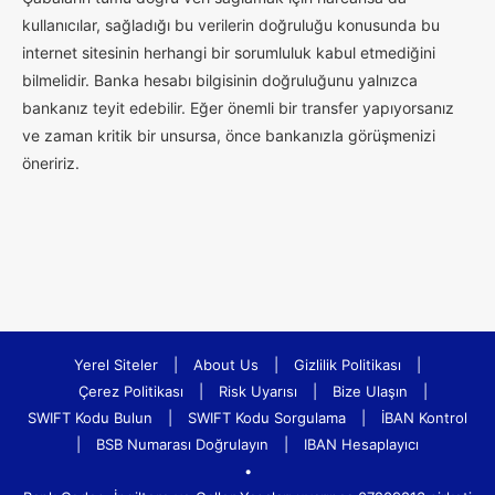
kullanıcılar, sağladığı bu verilerin doğruluğu konusunda bu
internet sitesinin herhangi bir sorumluluk kabul etmediğini
bilmelidir. Banka hesabı bilgisinin doğruluğunu yalnızca
bankanız teyit edebilir. Eğer önemli bir transfer yapıyorsanız
ve zaman kritik bir unsursa, önce bankanızla görüşmenizi
öneririz.
Yerel Siteler
|
About Us
|
Gizlilik Politikası
|
Çerez Politikası
|
Risk Uyarısı
|
Bize Ulaşın
|
SWIFT Kodu Bulun
|
SWIFT Kodu Sorgulama
|
İBAN Kontrol
|
BSB Numarası Doğrulayın
|
IBAN Hesaplayıcı
•