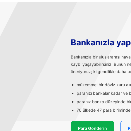
Bankanızla yapı
Bankanızla bir uluslararası hav
kaybı yaşayabilirsiniz. Bunun n
öneriyoruz; ki genellikle daha uc
mükemmel bir döviz kuru alırs
paranızı bankalar kadar ve ba
paranız banka düzeyinde bir
70 ülkede 47 para biriminde t
Para Gönderin
P