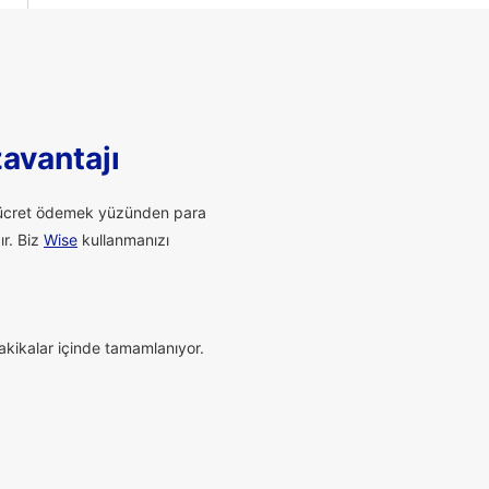
zavantajı
li ücret ödemek yüzünden para
ır. Biz
Wise
kullanmanızı
dakikalar içinde tamamlanıyor.