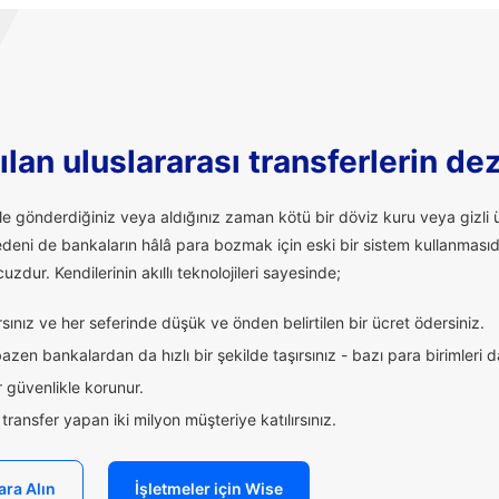
lan uluslararası transferlerin de
ale gönderdiğiniz veya aldığınız zaman kötü bir döviz kuru veya giz
edeni de bankaların hâlâ para bozmak için eski bir sistem kullanmasıd
uzdur. Kendilerinin akıllı teknolojileri sayesinde;
ınız ve her seferinde düşük ve önden belirtilen bir ücret ödersiniz.
zen bankalardan da hızlı bir şekilde taşırsınız - bazı para birimleri 
 güvenlikle korunur.
ransfer yapan iki milyon müşteriye katılırsınız.
ara Alın
İşletmeler için Wise