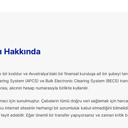
ı Hakkında
 bir koddur ve Avustralya'daki bir finansal kuruluşa ait bir şubeyi tanı
aring System (APCS) ve Bulk Electronic Clearing System (BECS) transfe
ı, alıcının hesap numarasıyla birlikte kullanılır.
macı için sunulmuştur. Çabaların tümü doğru veri sağlamak için harcan
 internet sitesinin herhangi bir sorumluluk kabul etmediğini bilmelidi
eyit edebilir. Eğer önemli bir transfer yapıyorsanız ve zaman kritik 