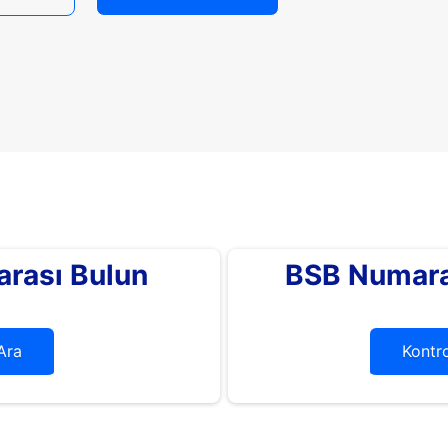
rası Bulun
BSB Numara
Ara
Kontro