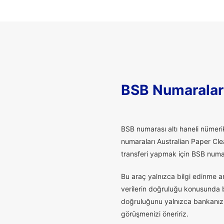
BSB Numaralar
B
SB numarası altı haneli nümerik
numaraları Australian Paper Cle
transferi yapmak için BSB numaras
Bu araç yalnızca bilgi edinme a
verilerin doğruluğu konusunda bu
doğruluğunu yalnızca bankanız t
görüşmenizi öneririz.