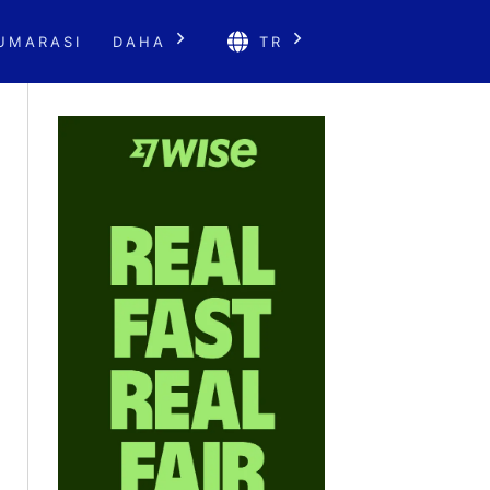
UMARASI
DAHA
TR