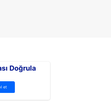
sı Doğrula
l et