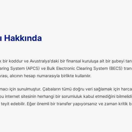
ı Hakkında
 bir koddur ve Avustralya'daki bir finansal kuruluşa ait bir şubeyi tanı
aring System (APCS) ve Bulk Electronic Clearing System (BECS) transfe
ı, alıcının hesap numarasıyla birlikte kullanılır.
macı için sunulmuştur. Çabaların tümü doğru veri sağlamak için harcan
 internet sitesinin herhangi bir sorumluluk kabul etmediğini bilmelidi
eyit edebilir. Eğer önemli bir transfer yapıyorsanız ve zaman kritik 