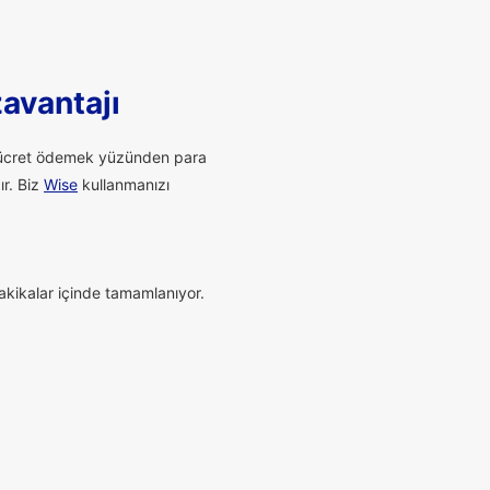
zavantajı
li ücret ödemek yüzünden para
ır. Biz
Wise
kullanmanızı
dakikalar içinde tamamlanıyor.