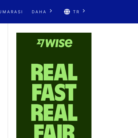
UMARASI
DAHA
TR