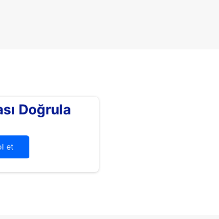
sı Doğrula
l et