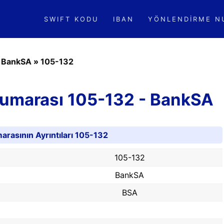
SWIFT KODU
IBAN
YÖNLENDIRME N
»
BankSA
»
105-132
Numarası 105-132 - BankSA
rasının Ayrıntıları 105-132
105-132
BankSA
BSA