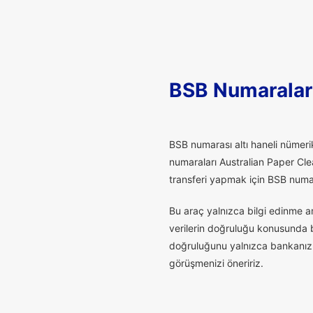
BSB Numaralar
B
SB numarası altı haneli nümerik
numaraları Australian Paper Cle
transferi yapmak için BSB numaras
Bu araç yalnızca bilgi edinme a
verilerin doğruluğu konusunda bu
doğruluğunu yalnızca bankanız t
görüşmenizi öneririz.