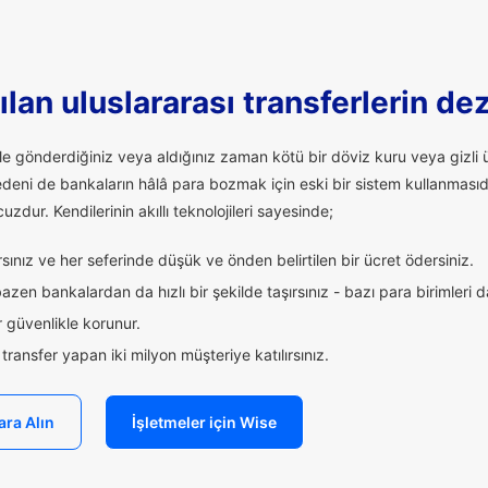
lan uluslararası transferlerin de
ale gönderdiğiniz veya aldığınız zaman kötü bir döviz kuru veya giz
edeni de bankaların hâlâ para bozmak için eski bir sistem kullanmasıd
uzdur. Kendilerinin akıllı teknolojileri sayesinde;
ınız ve her seferinde düşük ve önden belirtilen bir ücret ödersiniz.
zen bankalardan da hızlı bir şekilde taşırsınız - bazı para birimleri 
 güvenlikle korunur.
ransfer yapan iki milyon müşteriye katılırsınız.
ara Alın
İşletmeler için Wise