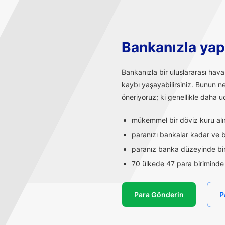
Bankanızla yapı
Bankanızla bir uluslararası hav
kaybı yaşayabilirsiniz. Bunun n
öneriyoruz; ki genellikle daha uc
mükemmel bir döviz kuru alırs
paranızı bankalar kadar ve ba
paranız banka düzeyinde bir
70 ülkede 47 para biriminde t
Para Gönderin
P