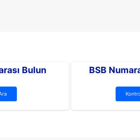
rası Bulun
BSB Numara
Ara
Kontro