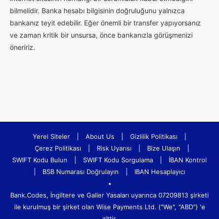
bilmelidir. Banka hesabı bilgisinin doğruluğunu yalnızca
bankanız teyit edebilir. Eğer önemli bir transfer yapıyorsanız
ve zaman kritik bir unsursa, önce bankanızla görüşmenizi
öneririz.
Yerel Siteler
|
About Us
|
Gizlilik Politikası
|
Çerez Politikası
|
Risk Uyarısı
|
Bize Ulaşın
|
SWIFT Kodu Bulun
|
SWIFT Kodu Sorgulama
|
İBAN Kontrol
|
BSB Numarası Doğrulayın
|
IBAN Hesaplayıcı
•
Bank.Codes, İngiltere ve Galler Yasaları uyarınca 07209813 şirketi
ile kurulmuş bir şirket olan Wise Payments Ltd. ("We", "ABD") 'e
aittir.