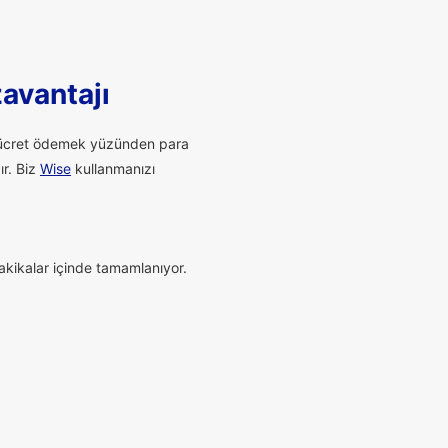
zavantajı
li ücret ödemek yüzünden para
ır. Biz
Wise
kullanmanızı
dakikalar içinde tamamlanıyor.