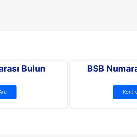
rası Bulun
BSB Numara
Ara
Kontro