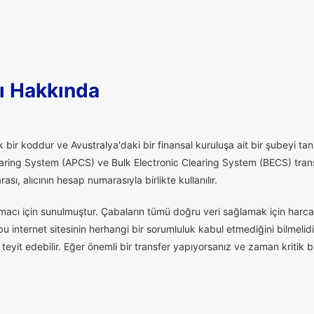
ı Hakkında
 bir koddur ve Avustralya'daki bir finansal kuruluşa ait bir şubeyi tanı
aring System (APCS) ve Bulk Electronic Clearing System (BECS) transfe
ı, alıcının hesap numarasıyla birlikte kullanılır.
macı için sunulmuştur. Çabaların tümü doğru veri sağlamak için harcan
 internet sitesinin herhangi bir sorumluluk kabul etmediğini bilmelidi
eyit edebilir. Eğer önemli bir transfer yapıyorsanız ve zaman kritik 