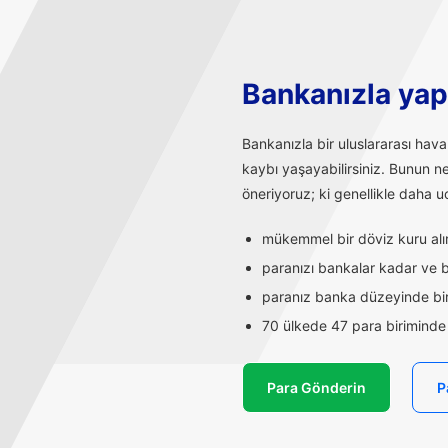
Bankanızla yapı
Bankanızla bir uluslararası hav
kaybı yaşayabilirsiniz. Bunun n
öneriyoruz; ki genellikle daha uc
mükemmel bir döviz kuru alırs
paranızı bankalar kadar ve ba
paranız banka düzeyinde bir
70 ülkede 47 para biriminde t
Para Gönderin
P