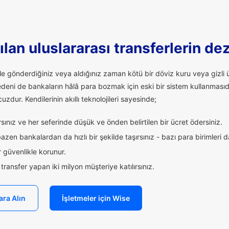
lan uluslararası transferlerin de
ale gönderdiğiniz veya aldığınız zaman kötü bir döviz kuru veya giz
edeni de bankaların hâlâ para bozmak için eski bir sistem kullanmasıd
uzdur. Kendilerinin akıllı teknolojileri sayesinde;
ınız ve her seferinde düşük ve önden belirtilen bir ücret ödersiniz.
zen bankalardan da hızlı bir şekilde taşırsınız - bazı para birimleri 
 güvenlikle korunur.
ransfer yapan iki milyon müşteriye katılırsınız.
ara Alın
İşletmeler için Wise