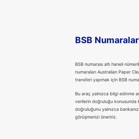
BSB Numaralar
B
SB numarası altı haneli nümerik
numaraları Australian Paper Cle
transferi yapmak için BSB numaras
Bu araç yalnızca bilgi edinme a
verilerin doğruluğu konusunda bu
doğruluğunu yalnızca bankanız t
görüşmenizi öneririz.