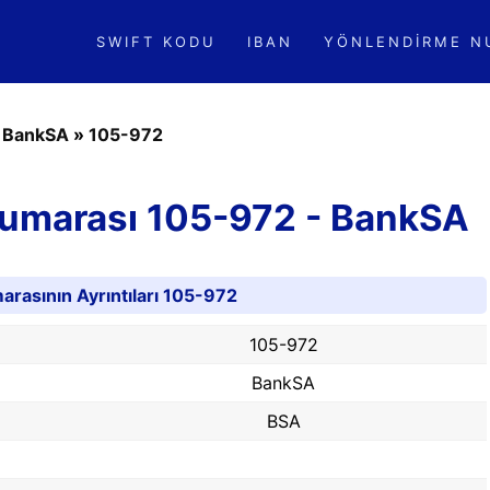
SWIFT KODU
IBAN
YÖNLENDIRME N
»
BankSA
»
105-972
Numarası 105-972 - BankSA
rasının Ayrıntıları 105-972
105-972
BankSA
BSA