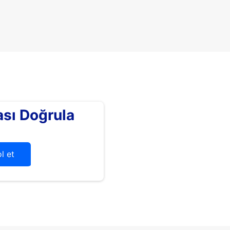
sı Doğrula
l et