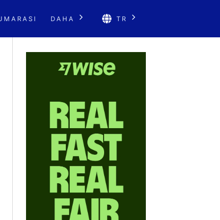
UMARASI
DAHA
TR