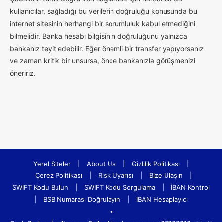
kullanıcılar, sağladığı bu verilerin doğruluğu konusunda bu
internet sitesinin herhangi bir sorumluluk kabul etmediğini
bilmelidir. Banka hesabı bilgisinin doğruluğunu yalnızca
bankanız teyit edebilir. Eğer önemli bir transfer yapıyorsanız
ve zaman kritik bir unsursa, önce bankanızla görüşmenizi
öneririz.
Yerel Siteler
|
About Us
|
Gizlilik Politikası
|
Çerez Politikası
|
Risk Uyarısı
|
Bize Ulaşın
|
SWIFT Kodu Bulun
|
SWIFT Kodu Sorgulama
|
İBAN Kontrol
|
BSB Numarası Doğrulayın
|
IBAN Hesaplayıcı
•