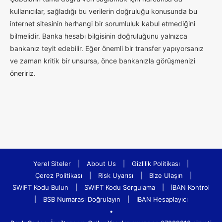
kullanıcılar, sağladığı bu verilerin doğruluğu konusunda bu
internet sitesinin herhangi bir sorumluluk kabul etmediğini
bilmelidir. Banka hesabı bilgisinin doğruluğunu yalnızca
bankanız teyit edebilir. Eğer önemli bir transfer yapıyorsanız
ve zaman kritik bir unsursa, önce bankanızla görüşmenizi
öneririz.
Yerel Siteler
|
About Us
|
Gizlilik Politikası
|
Çerez Politikası
|
Risk Uyarısı
|
Bize Ulaşın
|
SWIFT Kodu Bulun
|
SWIFT Kodu Sorgulama
|
İBAN Kontrol
|
BSB Numarası Doğrulayın
|
IBAN Hesaplayıcı
•