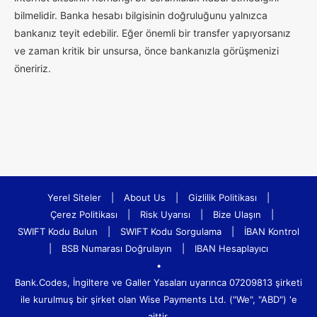
bilmelidir. Banka hesabı bilgisinin doğruluğunu yalnızca
bankanız teyit edebilir. Eğer önemli bir transfer yapıyorsanız
ve zaman kritik bir unsursa, önce bankanızla görüşmenizi
öneririz.
Yerel Siteler
|
About Us
|
Gizlilik Politikası
|
Çerez Politikası
|
Risk Uyarısı
|
Bize Ulaşın
|
SWIFT Kodu Bulun
|
SWIFT Kodu Sorgulama
|
İBAN Kontrol
|
BSB Numarası Doğrulayın
|
IBAN Hesaplayıcı
•
Bank.Codes, İngiltere ve Galler Yasaları uyarınca 07209813 şirketi
ile kurulmuş bir şirket olan Wise Payments Ltd. ("We", "ABD") 'e
aittir.