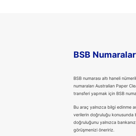
BSB Numaralar
B
SB numarası altı haneli nümerik
numaraları Australian Paper Cle
transferi yapmak için BSB numaras
Bu araç yalnızca bilgi edinme a
verilerin doğruluğu konusunda bu
doğruluğunu yalnızca bankanız t
görüşmenizi öneririz.