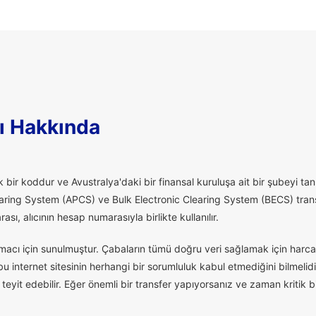
ı Hakkında
 bir koddur ve Avustralya'daki bir finansal kuruluşa ait bir şubeyi tanı
aring System (APCS) ve Bulk Electronic Clearing System (BECS) transfe
ı, alıcının hesap numarasıyla birlikte kullanılır.
macı için sunulmuştur. Çabaların tümü doğru veri sağlamak için harcan
 internet sitesinin herhangi bir sorumluluk kabul etmediğini bilmelidi
eyit edebilir. Eğer önemli bir transfer yapıyorsanız ve zaman kritik 