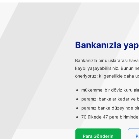
Bankanızla yapı
Bankanızla bir uluslararası hav
kaybı yaşayabilirsiniz. Bunun n
öneriyoruz; ki genellikle daha uc
mükemmel bir döviz kuru alırs
paranızı bankalar kadar ve ba
paranız banka düzeyinde bir
70 ülkede 47 para biriminde t
Para Gönderin
P