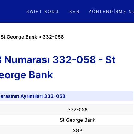
SWIFT KODU
IBAN
YÖNLENDIRME N
»
St George Bank
»
332-058
B Numarası 332-058 - St
eorge Bank
rasının Ayrıntıları 332-058
332-058
St George Bank
SGP