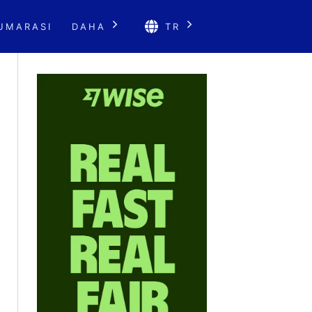
UMARASI
DAHA
TR