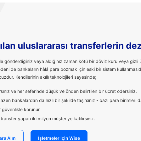
lan uluslararası transferlerin de
ale gönderdiğiniz veya aldığınız zaman kötü bir döviz kuru veya giz
edeni de bankaların hâlâ para bozmak için eski bir sistem kullanmasıd
uzdur. Kendilerinin akıllı teknolojileri sayesinde;
ınız ve her seferinde düşük ve önden belirtilen bir ücret ödersiniz.
zen bankalardan da hızlı bir şekilde taşırsınız - bazı para birimleri 
 güvenlikle korunur.
ransfer yapan iki milyon müşteriye katılırsınız.
ara Alın
İşletmeler için Wise