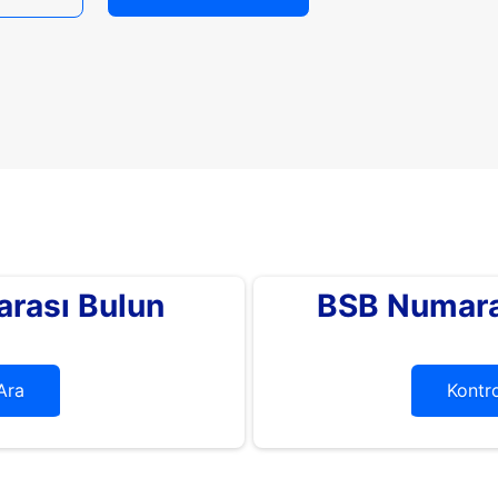
rası Bulun
BSB Numara
Ara
Kontro