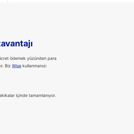
zavantajı
li ücret ödemek yüzünden para
ır. Biz
Wise
kullanmanızı
dakikalar içinde tamamlanıyor.