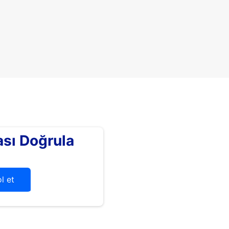
sı Doğrula
l et