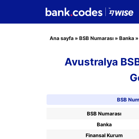
Ana sayfa
»
BSB Numarası
»
Banka
Avustralya BS
G
BSB Numa
BSB Numarası
Banka
Finansal Kurum