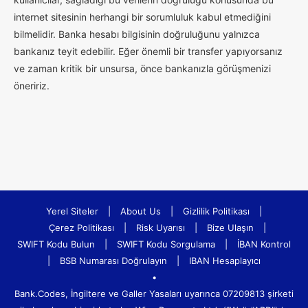
internet sitesinin herhangi bir sorumluluk kabul etmediğini
bilmelidir. Banka hesabı bilgisinin doğruluğunu yalnızca
bankanız teyit edebilir. Eğer önemli bir transfer yapıyorsanız
ve zaman kritik bir unsursa, önce bankanızla görüşmenizi
öneririz.
Yerel Siteler
|
About Us
|
Gizlilik Politikası
|
Çerez Politikası
|
Risk Uyarısı
|
Bize Ulaşın
|
SWIFT Kodu Bulun
|
SWIFT Kodu Sorgulama
|
İBAN Kontrol
|
BSB Numarası Doğrulayın
|
IBAN Hesaplayıcı
•
Bank.Codes, İngiltere ve Galler Yasaları uyarınca 07209813 şirketi