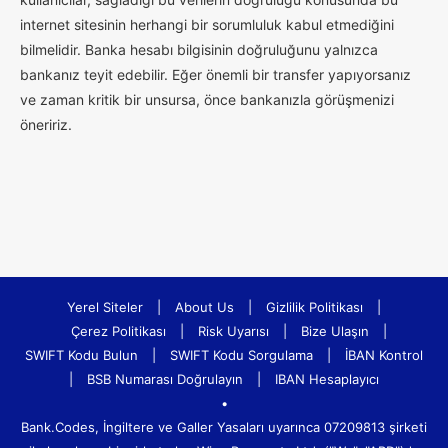
internet sitesinin herhangi bir sorumluluk kabul etmediğini
bilmelidir. Banka hesabı bilgisinin doğruluğunu yalnızca
bankanız teyit edebilir. Eğer önemli bir transfer yapıyorsanız
ve zaman kritik bir unsursa, önce bankanızla görüşmenizi
öneririz.
Yerel Siteler
|
About Us
|
Gizlilik Politikası
|
Çerez Politikası
|
Risk Uyarısı
|
Bize Ulaşın
|
SWIFT Kodu Bulun
|
SWIFT Kodu Sorgulama
|
İBAN Kontrol
|
BSB Numarası Doğrulayın
|
IBAN Hesaplayıcı
•
Bank.Codes, İngiltere ve Galler Yasaları uyarınca 07209813 şirketi