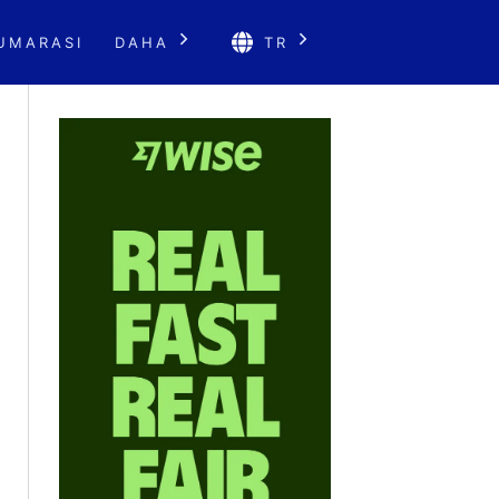
UMARASI
DAHA
TR