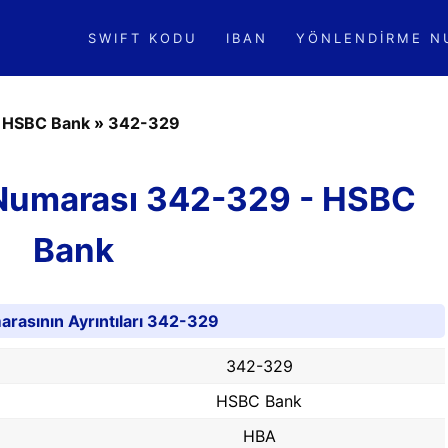
SWIFT KODU
IBAN
YÖNLENDIRME N
»
HSBC Bank
»
342-329
 Numarası 342-329 - HSBC
Bank
rasının Ayrıntıları 342-329
342-329
HSBC Bank
HBA