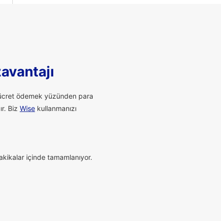
zavantajı
li ücret ödemek yüzünden para
ır. Biz
Wise
kullanmanızı
dakikalar içinde tamamlanıyor.