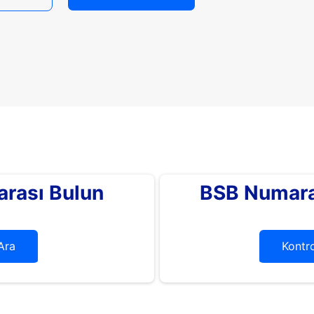
rası Bulun
BSB Numara
Ara
Kontro