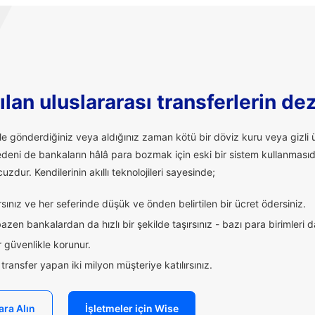
lan uluslararası transferlerin de
ale gönderdiğiniz veya aldığınız zaman kötü bir döviz kuru veya giz
edeni de bankaların hâlâ para bozmak için eski bir sistem kullanmasıd
uzdur. Kendilerinin akıllı teknolojileri sayesinde;
ınız ve her seferinde düşük ve önden belirtilen bir ücret ödersiniz.
zen bankalardan da hızlı bir şekilde taşırsınız - bazı para birimleri 
 güvenlikle korunur.
ransfer yapan iki milyon müşteriye katılırsınız.
ara Alın
İşletmeler için Wise