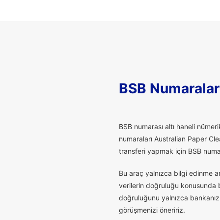
BSB Numaralar
B
SB numarası altı haneli nümerik
numaraları Australian Paper Cle
transferi yapmak için BSB numaras
Bu araç yalnızca bilgi edinme a
verilerin doğruluğu konusunda bu
doğruluğunu yalnızca bankanız t
görüşmenizi öneririz.