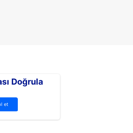
sı Doğrula
l et