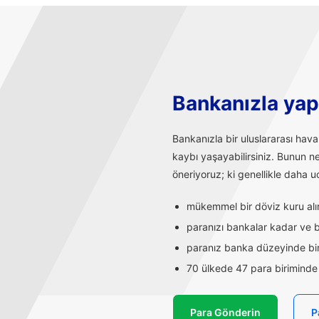
Bankanızla yapı
Bankanızla bir uluslararası hav
kaybı yaşayabilirsiniz. Bunun n
öneriyoruz; ki genellikle daha uc
mükemmel bir döviz kuru alırs
paranızı bankalar kadar ve ba
paranız banka düzeyinde bir
70 ülkede 47 para biriminde t
Para Gönderin
P