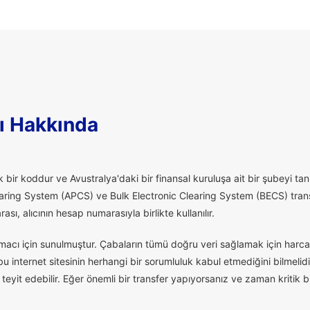
ı Hakkında
 bir koddur ve Avustralya'daki bir finansal kuruluşa ait bir şubeyi tanı
aring System (APCS) ve Bulk Electronic Clearing System (BECS) transfe
ı, alıcının hesap numarasıyla birlikte kullanılır.
macı için sunulmuştur. Çabaların tümü doğru veri sağlamak için harcan
 internet sitesinin herhangi bir sorumluluk kabul etmediğini bilmelidi
eyit edebilir. Eğer önemli bir transfer yapıyorsanız ve zaman kritik 