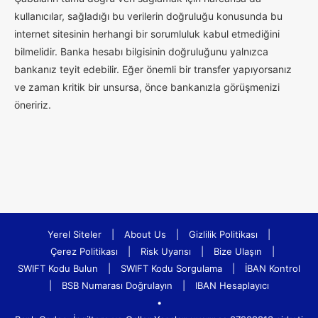
kullanıcılar, sağladığı bu verilerin doğruluğu konusunda bu
internet sitesinin herhangi bir sorumluluk kabul etmediğini
bilmelidir. Banka hesabı bilgisinin doğruluğunu yalnızca
bankanız teyit edebilir. Eğer önemli bir transfer yapıyorsanız
ve zaman kritik bir unsursa, önce bankanızla görüşmenizi
öneririz.
Yerel Siteler
|
About Us
|
Gizlilik Politikası
|
Çerez Politikası
|
Risk Uyarısı
|
Bize Ulaşın
|
SWIFT Kodu Bulun
|
SWIFT Kodu Sorgulama
|
İBAN Kontrol
|
BSB Numarası Doğrulayın
|
IBAN Hesaplayıcı
•