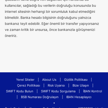
kullanıcılar, sağladığı bu verilerin doğruluğu konusunda bu
internet sitesinin herhangi bir sorumluluk kabul etmediğini
bilmelidir. Banka hesabı bilgisinin doğruluğunu yalnızca
bankanız teyit edebilir. Eğer önemli bir transfer yapıyorsanız
ve zaman kritik bir unsursa, önce bankanızla görüşmenizi
öneririz.
Yerel Siteler
|
About Us
|
Gizlilik Politikası
|
Çerez Politikası
|
Risk Uyarısı
|
Bize Ulaşın
|
SWIFT Kodu Bulun
|
SWIFT Kodu Sorgulama
|
İBAN Kontrol
|
BSB Numarası Doğrulayın
|
IBAN Hesaplayıcı
•